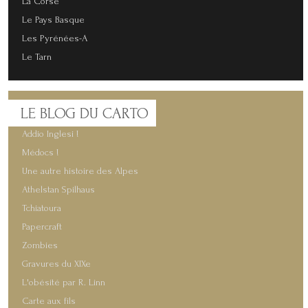
La Corse
Le Pays Basque
Les Pyrénées-A
Le Tarn
LE
BLOG DU CARTO
Addio Inglesi !
Médocs !
Une autre histoire des Alpes
Athelstan Spilhaus
Tchiatoura
Papercraft
Zombies
Gravures du XIXe
L'obésité par R. Linn
Carte aux fils