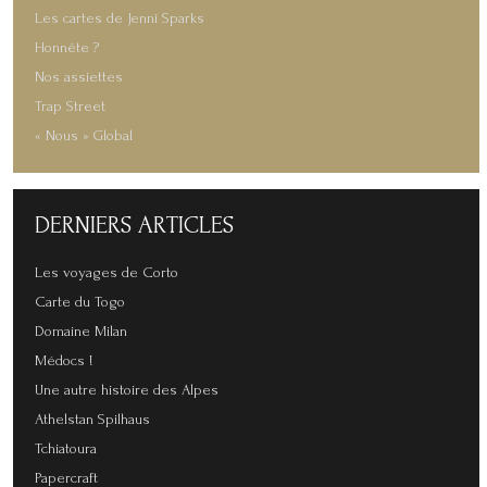
Les cartes de Jenni Sparks
Honnête ?
Nos assiettes
Trap Street
« Nous » Global
DERNIERS
ARTICLES
Les voyages de Corto
Carte du Togo
Domaine Milan
Médocs !
Une autre histoire des Alpes
Athelstan Spilhaus
Tchiatoura
Papercraft