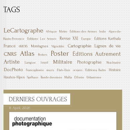
TAGS
LeCartographe
Afrique
Inde
Métro
Éditions des Arènes
Alpes-de-
Revue XXI
Éditions Karthala
Haute-Provence
Éditions Les Arènes
Europe
Cartographie
Lignes de vie
France
Montagnes
6MOIS
Vignoble
Poster
Atlas
Éditions Autrement
CNRS
Posters
Artiste
Militaire
Photographie
Langue
Nucléaire
Israël
DocPhoto
Histoire
mers
Éditions Belin
Francophonie
États-Unis
océans
Hautes-Alpes
Mafia
Ethnie
Spilhaus
Bande dessinée
Urbanisme
DERNIERS
OUVRAGES
8 April, 2026
7 April, 2026
1 March, 2026
23 December, 2025
9 December, 2025
6 October, 2025
5 April, 2025
17 March, 2025
11 January, 2025
10 January, 2025