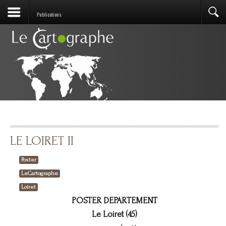
Publications
LE LOIRET II
Poster
LeCartographe
Loiret
POSTER DEPARTEMENT
Le Loiret (45)