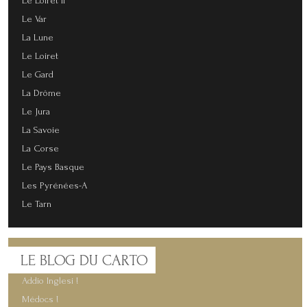
Le Loiret II
Le Var
La Lune
Le Loiret
Le Gard
La Drôme
Le Jura
La Savoie
La Corse
Le Pays Basque
Les Pyrénées-A
Le Tarn
LE
BLOG DU CARTO
Addio Inglesi !
Médocs !