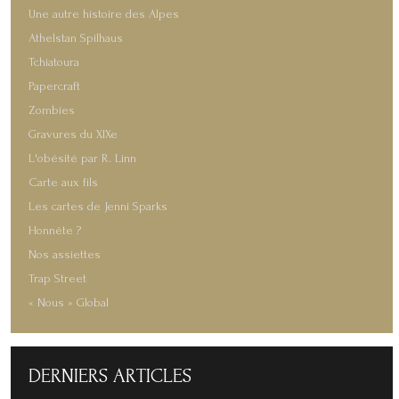
Une autre histoire des Alpes
Athelstan Spilhaus
Tchiatoura
Papercraft
Zombies
Gravures du XIXe
L'obésité par R. Linn
Carte aux fils
Les cartes de Jenni Sparks
Honnête ?
Nos assiettes
Trap Street
« Nous » Global
DERNIERS
ARTICLES