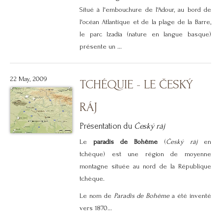
Situé à l'embouchure de l'Adour, au bord de
l'océan Atlantique et de la plage de la Barre,
le parc Izadia (nature en langue basque)
présente un ...
22 May, 2009
TCHÉQUIE - LE ČESKÝ
RÁJ
Présentation du
Český ráj
Le
paradis de Bohême
(
Český ráj
en
tchèque) est une région de moyenne
montagne située au nord de la République
tchèque.
Le nom de
Paradis de Bohême
a été inventé
vers 1870...