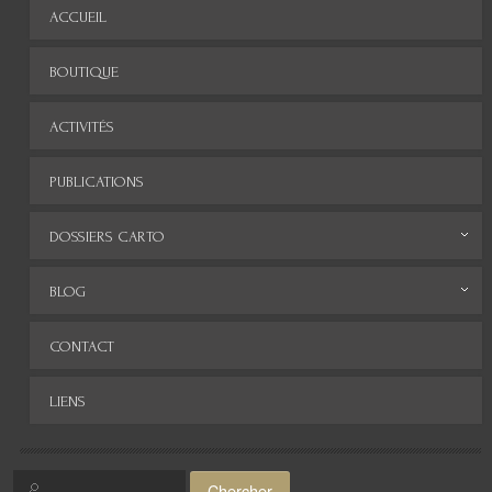
ACCUEIL
BOUTIQUE
ACTIVITÉS
PUBLICATIONS
DOSSIERS CARTO
Monde
BLOG
Europe
Archives
CONTACT
Afrique
LIENS
Asie
Amérique
Chercher