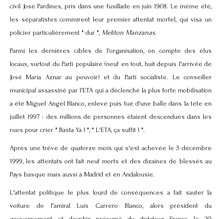
civil José Pardines, pris dans une fusillade en juin 1968. Le même été,
les séparatistes commirent leur premier attentat mortel, qui visa un
policier particulièrement " dur ",
Meliton Manzanas
.
Parmi les dernières cibles de l'organisation, on compte des élus
locaux, surtout du Parti populaire (neuf en tout, huit depuis l'arrivée de
José Maria Aznar au pouvoir) et du Parti socialiste. Le conseiller
municipal assassiné par l'ETA qui a déclenché la plus forte mobilisation
a été Miguel Angel Blanco, enlevé puis tué d'une balle dans la tête en
juillet 1997 : des millions de personnes étaient descendues dans les
rues pour crier " Basta Ya ! ", " L'ETA, ça suffit ! ".
Après une trêve de quatorze mois qui s'est achevée le 3 décembre
1999, les attentats ont fait neuf morts et des dizaines de blessés au
Pays basque mais aussi à Madrid et en Andalousie.
L'attentat politique le plus lourd de conséquences a fait sauter la
voiture de l'amiral Luis Carrero Blanco, alors président du
gouvernement et dauphin présumé du dictateur Franco, le 20