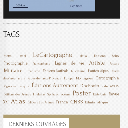
TAGS
LeCartographe
Mafia
Éditions Belin
Métro
Israël
Artiste
Lignes de vie
Photographie
Francophonie
Posters
Militaire
Éditions Karthala
Hautes-Alpes
Nucléaire
Urbanisme
Bande
Cartographie
Montagnes
mers
dessinée
Alpes-de-Haute-Provence
Europe
Éditions Autrement
DocPhoto
Vignoble
Langue
Inde
6MOIS
Poster
Revue
Histoire
Éditions des Arènes
Spilhaus
océans
États-Unis
Atlas
CNRS
XXI
France
Ethnie
Afrique
Éditions Les Arènes
DERNIERS
OUVRAGES