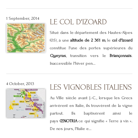
1 September, 2014
LE COL D'IZOARD
Situé dans le département des Hautes-Alpes
(05), à une
altitude de
2 361 m
, le
col d'Izoard
constitue l'une des portes supérieures du
Queyras
, transition vers le
Briançonnais
.
Inaccessible l'hiver pen...
4 October, 2013
LES VIGNOBLES ITALIENS
Au VIIIe siècle avant J.-C., lorsque les Grecs
arrivèrent en Italie, ils trouvèrent de la vigne
partout. Ils baptisèrent ainsi le
pays
ŒNOTRIA
ce qui signifie « Terre à vin ».
De nos jours, l'Italie e...