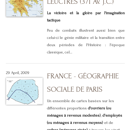
LEUCTRES (371 AV. J.C.)
La victoire et la gloire par l'imagination
tactique
Peu de combats illustrent aussi bien que
celui-ci le génie militaire et la transition entre
deux périodes de l'Histoire : l'époque
classique, cel...
29 April, 2009
FRANCE - GÉOGRAPHIE
SOCIALE DE PARIS
Un ensemble de cartes basées sur les
différentes proportions
d'ouvriers (ou
ménages à revenus modestes)
,
d'employés
(ou ménages à revenus moyens)
et de
cadres (ménages aisés)
à travers les vingt