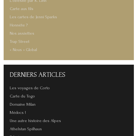
L'obésité par R. Linn
Carte aux fils
Les cartes de Jenni Sparks
Honnête ?
Nos assiettes
Trap Street
« Nous » Global
DERNIERS
ARTICLES
Les voyages de Corto
Carte du Togo
Domaine Milan
Médocs !
Une autre histoire des Alpes
Athelstan Spilhaus