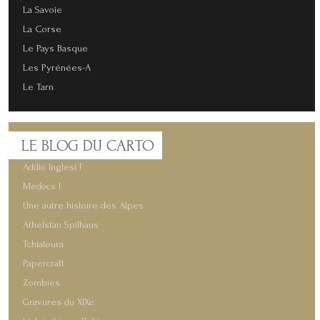
La Savoie
La Corse
Le Pays Basque
Les Pyrénées-A
Le Tarn
LE
BLOG DU CARTO
Addio Inglesi !
Médocs !
Une autre histoire des Alpes
Athelstan Spilhaus
Tchiatoura
Papercraft
Zombies
Gravures du XIXe