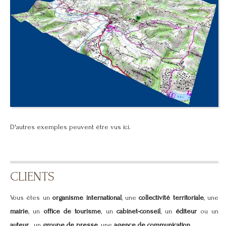
D'autres exemples peuvent être vus
ici
.
CLIENTS
Vous êtes un
organisme international
, une
collectivité territoriale
, une
mairie
, un
office de tourisme
, un
cabinet-conseil
, un
éditeur
ou un
auteur
, un
groupe de presse
, une
agence de communication
…