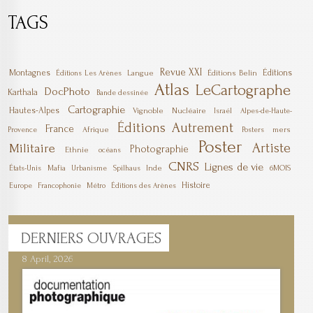
TAGS
Revue XXI
Montagnes
Éditions
Langue
Éditions Belin
Éditions Les Arènes
Atlas
LeCartographe
DocPhoto
Karthala
Bande dessinée
Cartographie
Hautes-Alpes
Vignoble
Nucléaire
Israël
Alpes-de-Haute-
Éditions Autrement
France
Afrique
mers
Provence
Posters
Poster
Artiste
Militaire
Photographie
Ethnie
océans
CNRS
Lignes de vie
Mafia
Inde
6MOIS
États-Unis
Urbanisme
Spilhaus
Histoire
Europe
Francophonie
Métro
Éditions des Arènes
DERNIERS
OUVRAGES
8 April, 2026
7 April, 2026
1 March, 2026
23 December, 2025
9 December, 2025
6 October, 2025
5 April, 2025
17 March, 2025
11 January, 2025
10 January, 2025