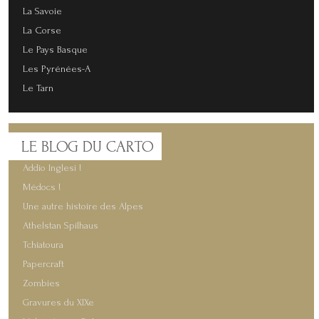
La Savoie
La Corse
Le Pays Basque
Les Pyrénées-A
Le Tarn
LE
BLOG DU CARTO
Addio Inglesi !
Médocs !
Une autre histoire des Alpes
Athelstan Spilhaus
Tchiatoura
Papercraft
Zombies
Gravures du XIXe