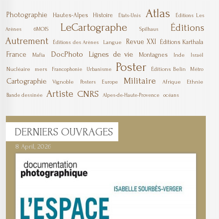
Atlas
Photographie
Hautes-Alpes
Histoire
États-Unis
Éditions Les
LeCartographe
Éditions
6MOIS
Arènes
Spilhaus
Autrement
Revue XXI
Éditions Karthala
Langue
Éditions des Arènes
DocPhoto
Lignes de vie
France
Montagnes
Mafia
Inde
Israël
Poster
Nucléaire
mers
Éditions Belin
Francophonie
Urbanisme
Métro
Militaire
Cartographie
Vignoble
Afrique
Ethnie
Posters
Europe
Artiste
CNRS
Bande dessinée
Alpes-de-Haute-Provence
océans
DERNIERS
OUVRAGES
8 April, 2026
7 April, 2026
1 March, 2026
23 December, 2025
9 December, 2025
6 October, 2025
5 April, 2025
17 March, 2025
11 January, 2025
10 January, 2025