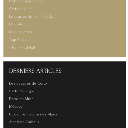
L'obésité par R. Linn
Carte aux fils
Les cartes de Jenni Sparks
Honnête ?
Nos assiettes
Trap Street
« Nous » Global
DERNIERS
ARTICLES
Les voyages de Corto
Carte du Togo
Domaine Milan
Médocs !
Une autre histoire des Alpes
Athelstan Spilhaus