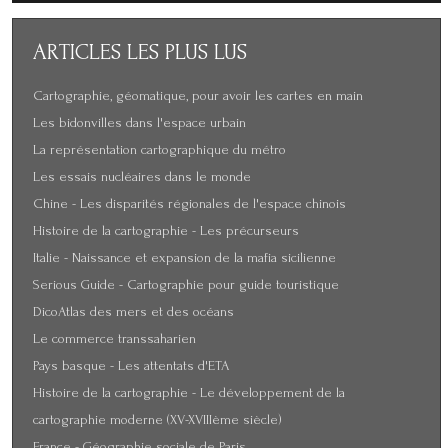
ARTICLES
LES PLUS LUS
Cartographie, géomatique, pour avoir les cartes en main
Les bidonvilles dans l'espace urbain
La représentation cartographique du métro
Les essais nucléaires dans le monde
Chine - Les disparités régionales de l'espace chinois
Histoire de la cartographie - Les précurseurs
Italie - Naissance et expansion de la mafia sicilienne
Serious Guide - Cartographie pour guide touristique
DicoAtlas des mers et des océans
Le commerce transsaharien
Pays basque - Les attentats d'ETA
Histoire de la cartographie - Le développement de la
cartographie moderne (XV-XVIIIème siècle)
France - Géographie sociale de Paris