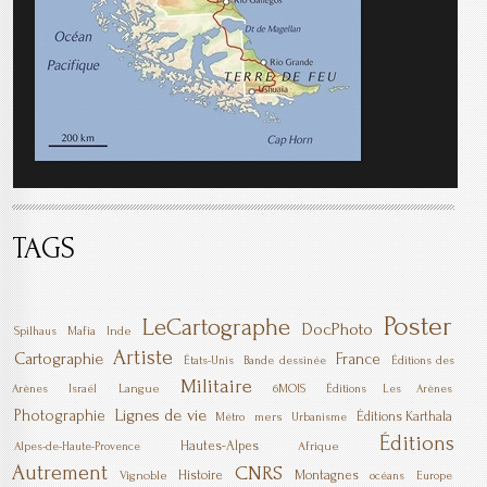
TAGS
Poster
LeCartographe
DocPhoto
Mafia
Inde
Spilhaus
Artiste
Cartographie
France
États-Unis
Bande dessinée
Éditions des
Militaire
Langue
6MOIS
Arènes
Israël
Éditions Les Arènes
Lignes de vie
Photographie
Éditions Karthala
mers
Métro
Urbanisme
Éditions
Hautes-Alpes
Afrique
Alpes-de-Haute-Provence
Autrement
CNRS
Histoire
Montagnes
Vignoble
océans
Europe