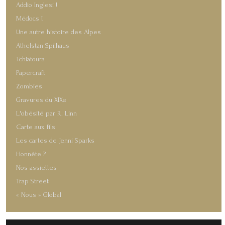
Addio Inglesi !
Médocs !
Une autre histoire des Alpes
Athelstan Spilhaus
Tchiatoura
Papercraft
Zombies
Gravures du XIXe
L'obésité par R. Linn
Carte aux fils
Les cartes de Jenni Sparks
Honnête ?
Nos assiettes
Trap Street
« Nous » Global