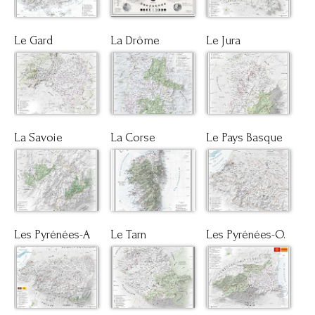
Le Gard
La Drôme
Le Jura
La Savoie
La Corse
Le Pays Basque
Les Pyrénées-A
Le Tarn
Les Pyrénées-O.