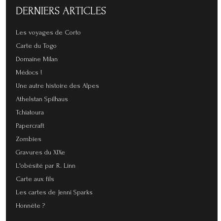
DERNIERS
ARTICLES
Les voyages de Corto
Carte du Togo
Domaine Milan
Médocs !
Une autre histoire des Alpes
Athelstan Spilhaus
Tchiatoura
Papercraft
Zombies
Gravures du XIXe
L'obésité par R. Linn
Carte aux fils
Les cartes de Jenni Sparks
Honnête ?