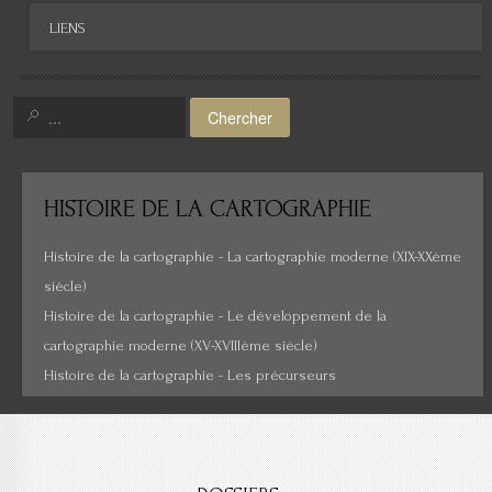
Afrique
LIENS
Asie
Amérique
Chercher
Moyen-Orient
Histoire de la cartographie
HISTOIRE
DE LA CARTOGRAPHIE
Cartes insolites, anciennes...
Histoire de la cartographie - La cartographie moderne (XIX-XXème
siècle)
Histoire de la cartographie - Le développement de la
cartographie moderne (XV-XVIIIème siècle)
Histoire de la cartographie - Les précurseurs