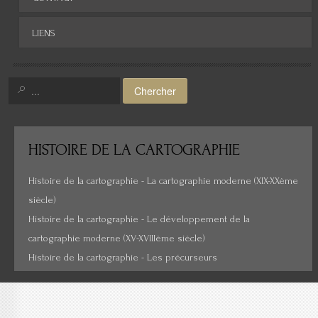
Afrique
LIENS
Asie
Amérique
Chercher
Moyen-Orient
Histoire de la cartographie
HISTOIRE
DE LA CARTOGRAPHIE
Cartes insolites, anciennes...
Histoire de la cartographie - La cartographie moderne (XIX-XXème
siècle)
Histoire de la cartographie - Le développement de la
cartographie moderne (XV-XVIIIème siècle)
Histoire de la cartographie - Les précurseurs