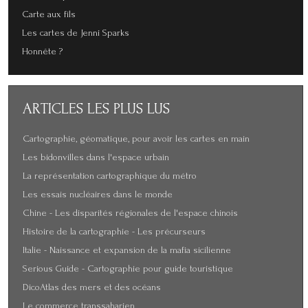
Carte aux fils
Les cartes de Jenni Sparks
Honnête ?
ARTICLES
LES PLUS LUS
Cartographie, géomatique, pour avoir les cartes en main
Les bidonvilles dans l'espace urbain
La représentation cartographique du métro
Les essais nucléaires dans le monde
Chine - Les disparités régionales de l'espace chinois
Histoire de la cartographie - Les précurseurs
Italie - Naissance et expansion de la mafia sicilienne
Serious Guide - Cartographie pour guide touristique
DicoAtlas des mers et des océans
Le commerce transsaharien