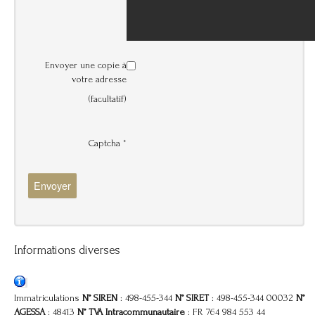
Envoyer une copie à
votre adresse
(facultatif)
Captcha
*
Envoyer
Informations diverses
Immatriculations
N° SIREN
: 498-455-344
N° SIRET
: 498-455-344 00032
N°
AGESSA
: 48413
N° TVA Intracommunautaire
: FR 764 984 553 44