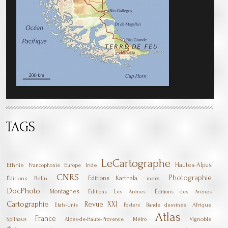
TAGS
LeCartographe
Hautes-Alpes
Ethnie
Inde
Francophonie
Europe
CNRS
Photographie
Éditions Karthala
Éditions Belin
mers
DocPhoto
Montagnes
Éditions Les Arènes
Éditions des Arènes
Cartographie
Revue XXI
Afrique
États-Unis
Posters
Bande dessinée
Atlas
France
Vignoble
Spilhaus
Alpes-de-Haute-Provence
Métro