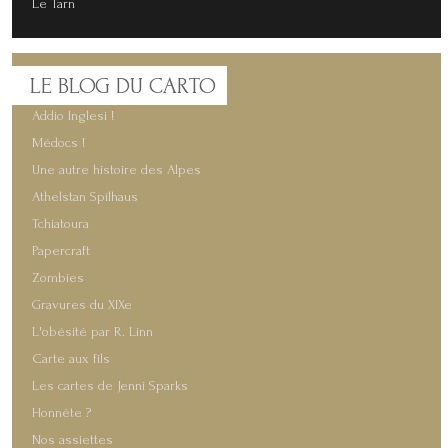
Le Tarn
LE
BLOG DU CARTO
Addio Inglesi !
Médocs !
Une autre histoire des Alpes
Athelstan Spilhaus
Tchiatoura
Papercraft
Zombies
Gravures du XIXe
L'obésité par R. Linn
Carte aux fils
Les cartes de Jenni Sparks
Honnête ?
Nos assiettes