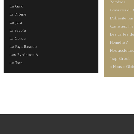
Zombies
Le Gard
Gravures du 
La Drôme
L'obésité par
Le Jura
Carte aux fils
La Savoie
Les cartes de
La Corse
Honnête ?
Le Pays Basque
Nos assiette
Les Pyrénées-A
Trap Street
Le Tarn
« Nous » Glob