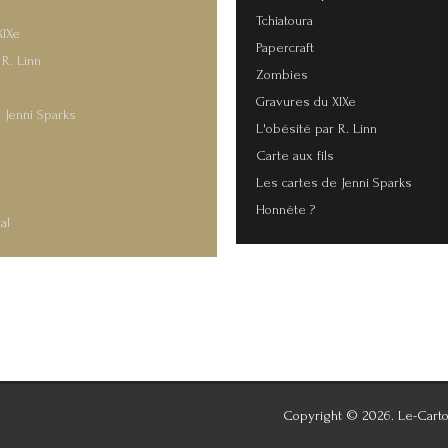
Tchiatoura
XIXe
Papercraft
 R. Linn
Zombies
Gravures du XIXe
 Jenni Sparks
L'obésité par R. Linn
Carte aux fils
s
Les cartes de Jenni Sparks
Honnête ?
al
Copyright © 2026. Le-Carto