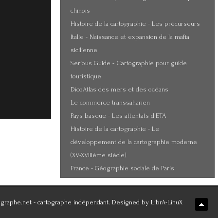
chinois
Histoire de la cartographie - Les précurseurs
Italie - Naissance et expansion de la mafia
sicilienne
Serious Guide - Cartographie pour guide
touristique
DicoAtlas des mers et des océans
Le commerce transsaharien
Pays basque - Les attentats d'ETA
Histoire de la cartographie - Le
développement de la cartographie moderne
(XV-XVIIIème siècle)
France - Géographie sociale de Paris
graphe.net - cartographe indépendant. Designed by LibrA-LinuX