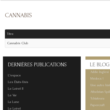
CANNABIS
Titre
Cannabis Club
DERNIÈRES
PUBLICATIONS
LE
BLOG
Addio Inglesi 
L'espace
Médocs !
Les États-Unis
Une autre his
Le Loiret II
Athelstan Spi
Le Var
Tchiatoura
La Lune
Papercraft
Le Loiret