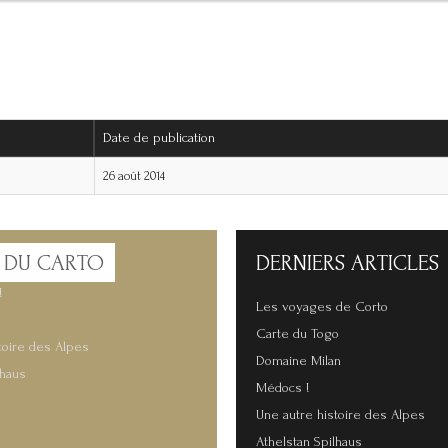
Date de publication
26 août 2014
 DU CARTO
DERNIERS
ARTICLES
!
Les voyages de Corto
Carte du Togo
toire des Alpes
Domaine Milan
lhaus
Médocs !
Une autre histoire des Alpes
Athelstan Spilhaus