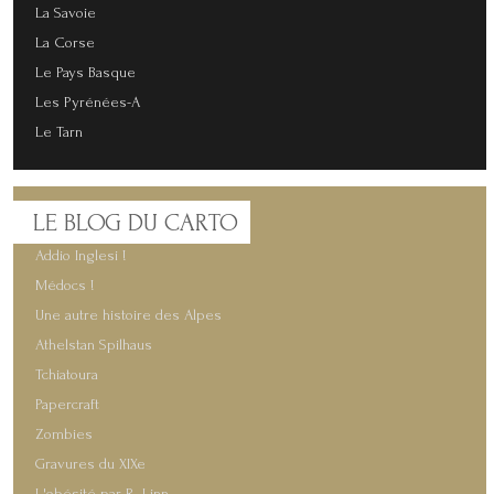
La Savoie
La Corse
Le Pays Basque
Les Pyrénées-A
Le Tarn
LE
BLOG DU CARTO
Addio Inglesi !
Médocs !
Une autre histoire des Alpes
Athelstan Spilhaus
Tchiatoura
Papercraft
Zombies
Gravures du XIXe