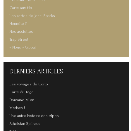
L'obésité par R. Linn
Carte aux fils
Les cartes de Jenni Sparks
Honnête ?
Nos assiettes
Trap Street
« Nous » Global
DERNIERS
ARTICLES
Les voyages de Corto
Carte du Togo
Domaine Milan
Médocs !
Une autre histoire des Alpes
Athelstan Spilhaus