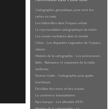
Cartographie, géomatique, pour avoir les
cartes en main
Les bidonvilles dans l'espace urbain
La représentation cartographique du métro
Les essais nucléaires dans le monde
Chine - Les disparités régionales de l'espace
chinois
Histoire de la cartographie - Les précurseurs
Italie - Naissance et expansion de la mafia
sicilienne
Serious Guide - Cartographie pour guide
touristique
DicoAtlas des mers et des océans
Le commerce transsaharien
Pays basque - Les attentats d'ETA
Histoire de la cartographie - Le