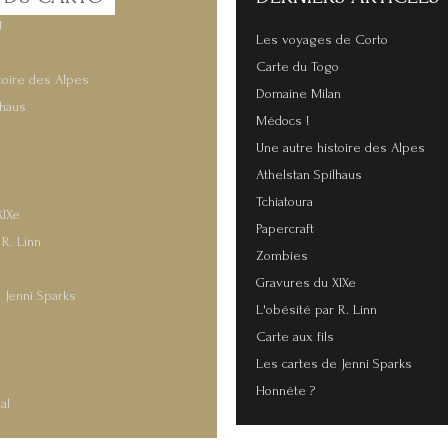
!
Les voyages de Corto
Carte du Togo
toire des Alpes
Domaine Milan
lhaus
Médocs !
Une autre histoire des Alpes
Athelstan Spilhaus
Tchiatoura
XIXe
Papercraft
 R. Linn
Zombies
Gravures du XIXe
 Jenni Sparks
L'obésité par R. Linn
Carte aux fils
s
Les cartes de Jenni Sparks
Honnête ?
al