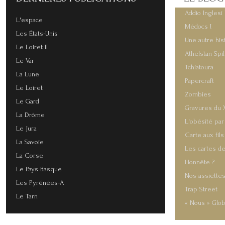
Addio Inglesi 
L'espace
Médocs !
Les États-Unis
Une autre his
Le Loiret II
Athelstan Spi
Le Var
Tchiatoura
La Lune
Papercraft
Le Loiret
Zombies
Le Gard
Gravures du 
La Drôme
L'obésité par
Le Jura
Carte aux fils
La Savoie
Les cartes de
La Corse
Honnête ?
Le Pays Basque
Nos assiette
Les Pyrénées-A
Trap Street
Le Tarn
« Nous » Glob