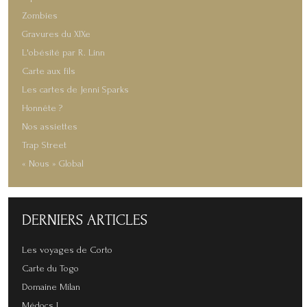
Zombies
Gravures du XIXe
L'obésité par R. Linn
Carte aux fils
Les cartes de Jenni Sparks
Honnête ?
Nos assiettes
Trap Street
« Nous » Global
DERNIERS
ARTICLES
Les voyages de Corto
Carte du Togo
Domaine Milan
Médocs !