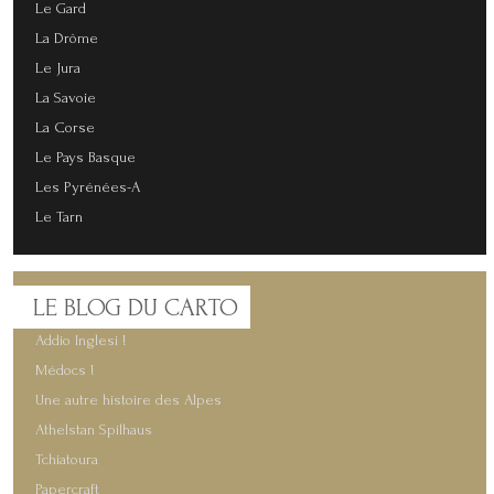
Le Gard
La Drôme
Le Jura
La Savoie
La Corse
Le Pays Basque
Les Pyrénées-A
Le Tarn
LE
BLOG DU CARTO
Addio Inglesi !
Médocs !
Une autre histoire des Alpes
Athelstan Spilhaus
Tchiatoura
Papercraft