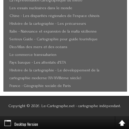
La représentation cartographique du métro
Les essais nucléaires dans le monde
Chine - Les disparités régionales de l'espace chinois
Histoire de la cartographie - Les précurseurs
Italie - Naissance et expansion de la mafia sicilienne
Serious Guide - Cartographie pour guide touristique
DicoAtlas des mers et des océans
Le commerce transsaharien
Pays basque - Les attentats d'ETA
Histoire de la cartographie - Le développement de la
cartographie moderne (XV-XVIIIème siècle)
France - Géographie sociale de Paris
Copyright © 2026. Le-Cartographe.net - cartographe indépendant.
Designed by LibrA-LinuX
Desktop Version