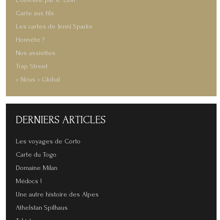
L'obésité par R. Linn
Carte aux fils
Les cartes de Jenni Sparks
Honnête ?
Nos assiettes
Trap Street
« Nous » Global
DERNIERS
ARTICLES
Les voyages de Corto
Carte du Togo
Domaine Milan
Médocs !
Une autre histoire des Alpes
Athelstan Spilhaus