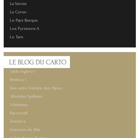
La Savoie
La Corse
Le Pays Basque
Les Pyrénées-A
Le Tarn
LE
BLOG DU CARTO
Addio Inglesi !
Médocs !
Une autre histoire des Alpes
Athelstan Spilhaus
Tchiatoura
Papercraft
Zombies
Gravures du XIXe