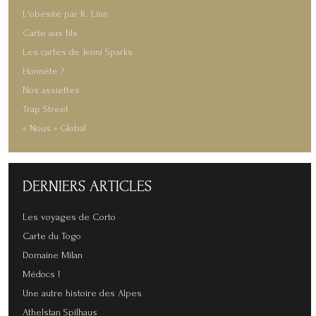
L'obésité par R. Linn
Carte aux fils
Les cartes de Jenni Sparks
Honnête ?
Nos assiettes
Trap Street
« Nous » Global
DERNIERS
ARTICLES
Les voyages de Corto
Carte du Togo
Domaine Milan
Médocs !
Une autre histoire des Alpes
Athelstan Spilhaus