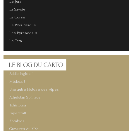
Le Jura
La Savoie
La Corse
Le Pays Basque
Les Pyrénées-A
Le Tarn
LE
BLOG DU CARTO
Addio Inglesi !
Médocs !
Une autre histoire des Alpes
Athelstan Spilhaus
Tchiatoura
Papercraft
Zombies
Gravures du XIXe