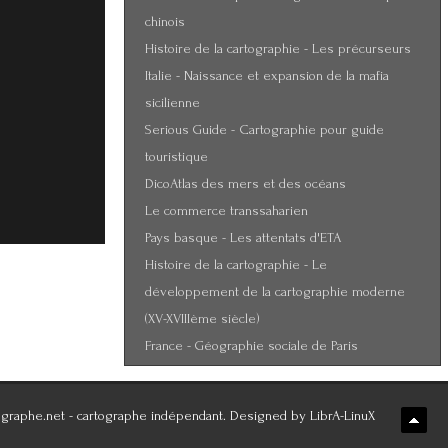
chinois
Histoire de la cartographie - Les précurseurs
Italie - Naissance et expansion de la mafia
sicilienne
Serious Guide - Cartographie pour guide
touristique
DicoAtlas des mers et des océans
Le commerce transsaharien
Pays basque - Les attentats d'ETA
Histoire de la cartographie - Le
développement de la cartographie moderne
(XV-XVIIIème siècle)
France - Géographie sociale de Paris
graphe.net - cartographe indépendant. Designed by LibrA-LinuX