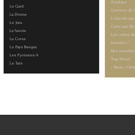
Zombies
Le Gard
Gravures du 
La Drôme
L'obésité par
Le Jura
Carte aux fils
La Savoie
Les cartes de
La Corse
Honnête ?
Le Pays Basque
Nos assiette
Les Pyrénées-A
Trap Street
Le Tarn
« Nous » Glob