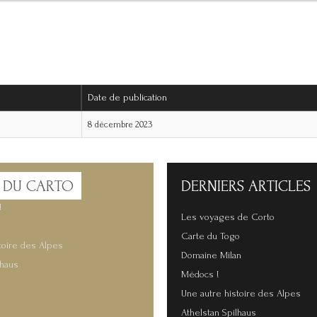
Date de publication
8 décembre 2023
 DU CARTO
DERNIERS
ARTICLES
!
Les voyages de Corto
Carte du Togo
toire des Alpes
Domaine Milan
lhaus
Médocs !
Une autre histoire des Alpes
Athelstan Spilhaus