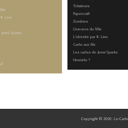
Tchiatoura
XIXe
Papercraft
 R. Linn
Zombies
Gravures du XIXe
 Jenni Sparks
L'obésité par R. Linn
Carte aux fils
s
Les cartes de Jenni Sparks
Honnête ?
al
Copyright © 2026. Le-Carto