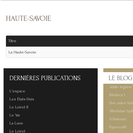
HAUTE-SAVOIE
Titre
La Haute-Savoie
DERNIÈRES
PUBLICATIONS
LE
BLOG
Addio Inglesi 
L'espace
Médocs !
Les États-Unis
Une autre his
Le Loiret II
Athelstan Spi
Le Var
Tchiatoura
La Lune
Papercraft
Le Loiret