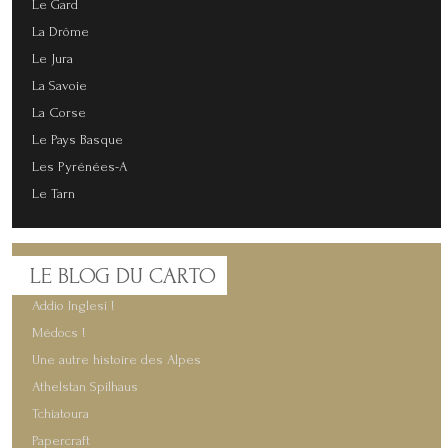
Le Gard
La Drôme
Le Jura
La Savoie
La Corse
Le Pays Basque
Les Pyrénées-A
Le Tarn
LE
BLOG DU CARTO
Addio Inglesi !
Médocs !
Une autre histoire des Alpes
Athelstan Spilhaus
Tchiatoura
Papercraft