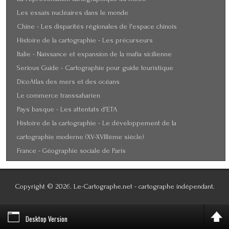
Les essais nucléaires dans le monde
Chine - Les disparités régionales de l'espace chinois
Histoire de la cartographie - Les précurseurs
Italie - Naissance et expansion de la mafia sicilienne
Serious Guide - Cartographie pour guide touristique
DicoAtlas des mers et des océans
Le commerce transsaharien
Pays basque - Les attentats d'ETA
Histoire de la cartographie - Le développement de la
cartographie moderne (XV-XVIIIème siècle)
France - Géographie sociale de Paris
Copyright © 2026. Le-Cartographe.net - cartographe indépendant.
Designed by LibrA-LinuX
Desktop Version