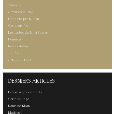
Zombies
Gravures du XIXe
L'obésité par R. Linn
Carte aux fils
Les cartes de Jenni Sparks
Honnête ?
Nos assiettes
Trap Street
« Nous » Global
DERNIERS
ARTICLES
Les voyages de Corto
Carte du Togo
Domaine Milan
Médocs !