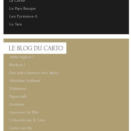
La Corse
Le Pays Basque
Les Pyrénées-A
Le Tarn
LE
BLOG DU CARTO
Addio Inglesi !
Médocs !
Une autre histoire des Alpes
Athelstan Spilhaus
Tchiatoura
Papercraft
Zombies
Gravures du XIXe
L'obésité par R. Linn
Carte aux fils