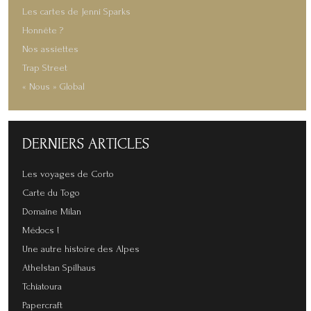
Les cartes de Jenni Sparks
Honnête ?
Nos assiettes
Trap Street
« Nous » Global
DERNIERS
ARTICLES
Les voyages de Corto
Carte du Togo
Domaine Milan
Médocs !
Une autre histoire des Alpes
Athelstan Spilhaus
Tchiatoura
Papercraft