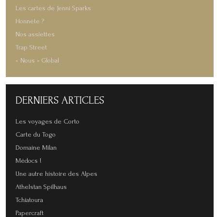
Les cartes de Jenni Sparks
Honnête ?
Nos assiettes
Trap Street
« Nous » Global
DERNIERS
ARTICLES
Les voyages de Corto
Carte du Togo
Domaine Milan
Médocs !
Une autre histoire des Alpes
Athelstan Spilhaus
Tchiatoura
Papercraft