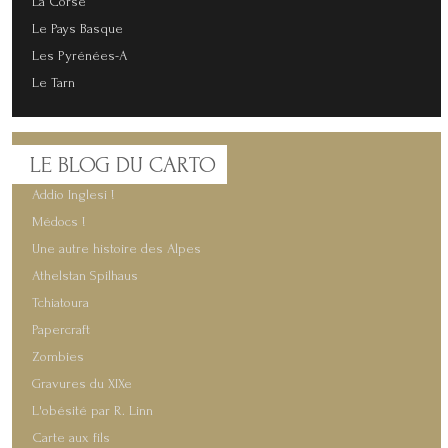
La Corse
Le Pays Basque
Les Pyrénées-A
Le Tarn
LE
BLOG DU CARTO
Addio Inglesi !
Médocs !
Une autre histoire des Alpes
Athelstan Spilhaus
Tchiatoura
Papercraft
Zombies
Gravures du XIXe
L'obésité par R. Linn
Carte aux fils