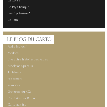
La Corse
Le Pays Basque
Les Pyrénées-A
Le Tarn
LE
BLOG DU CARTO
Addio Inglesi !
Médocs !
Une autre histoire des Alpes
Athelstan Spilhaus
Tchiatoura
Papercraft
Zombies
Gravures du XIXe
L'obésité par R. Linn
Carte aux fils