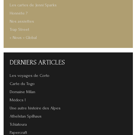
Les cartes de Jenni Sparks
Honnête ?
Nos assiettes
Trap Street
« Nous » Global
DERNIERS
ARTICLES
Les voyages de Corto
Carte du Togo
Domaine Milan
Médocs !
Une autre histoire des Alpes
Athelstan Spilhaus
Tchiatoura
Papercraft