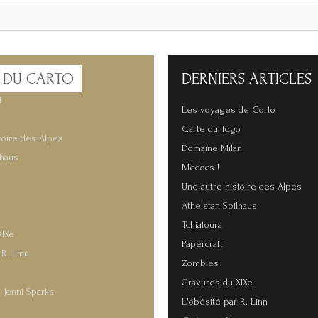
 DU CARTO
DERNIERS
ARTICLES
!
Les voyages de Corto
Carte du Togo
toire des Alpes
Domaine Milan
lhaus
Médocs !
Une autre histoire des Alpes
Athelstan Spilhaus
Tchiatoura
XIXe
Papercraft
 R. Linn
Zombies
Gravures du XIXe
 Jenni Sparks
L'obésité par R. Linn