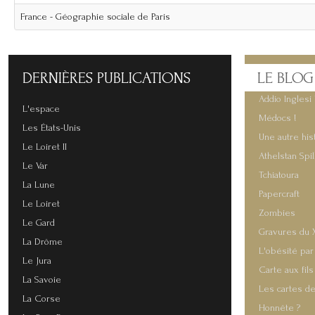
France - Géographie sociale de Paris
DERNIÈRES
PUBLICATIONS
LE
BLOG
Addio Inglesi 
L'espace
Médocs !
Les États-Unis
Une autre his
Le Loiret II
Athelstan Spi
Le Var
Tchiatoura
La Lune
Papercraft
Le Loiret
Zombies
Le Gard
Gravures du 
La Drôme
L'obésité par
Le Jura
Carte aux fils
La Savoie
Les cartes de
La Corse
Honnête ?