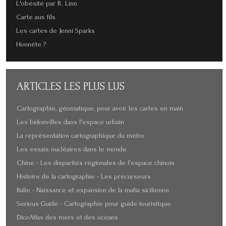
L'obésité par R. Linn
Carte aux fils
Les cartes de Jenni Sparks
Honnête ?
ARTICLES
LES PLUS LUS
Cartographie, géomatique, pour avoir les cartes en main
Les bidonvilles dans l'espace urbain
La représentation cartographique du métro
Les essais nucléaires dans le monde
Chine - Les disparités régionales de l'espace chinois
Histoire de la cartographie - Les précurseurs
Italie - Naissance et expansion de la mafia sicilienne
Serious Guide - Cartographie pour guide touristique
DicoAtlas des mers et des océans