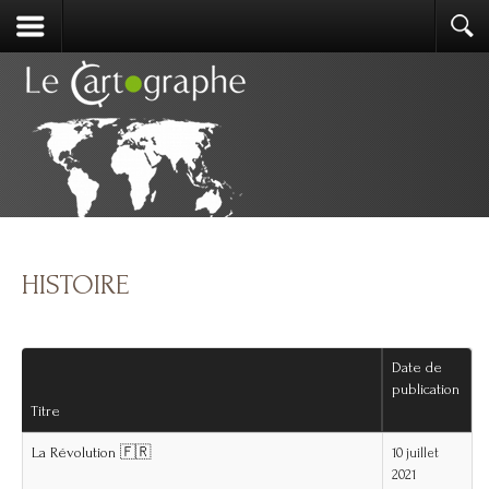
HISTOIRE
Date de
publication
Titre
La Révolution 🇫🇷
10 juillet
2021