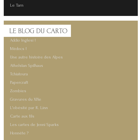
Le Tarn
LE
BLOG DU CARTO
Addio Inglesi !
Médocs !
Une autre histoire des Alpes
Athelstan Spilhaus
Tchiatoura
Papercraft
Zombies
Gravures du XIXe
L'obésité par R. Linn
Carte aux fils
Les cartes de Jenni Sparks
Honnête ?