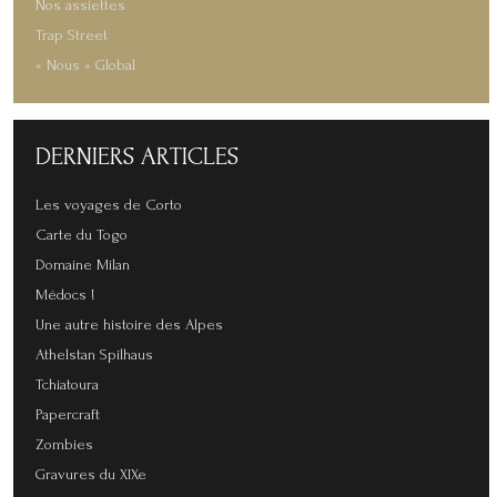
Nos assiettes
Trap Street
« Nous » Global
DERNIERS
ARTICLES
Les voyages de Corto
Carte du Togo
Domaine Milan
Médocs !
Une autre histoire des Alpes
Athelstan Spilhaus
Tchiatoura
Papercraft
Zombies
Gravures du XIXe