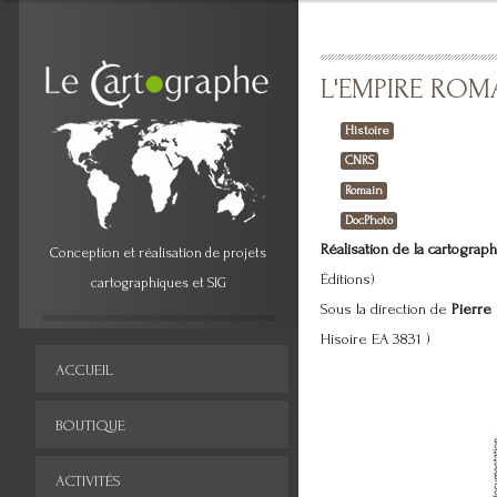
L'EMPIRE ROM
Histoire
CNRS
Romain
DocPhoto
Réalisation de la cartograph
Conception et réalisation de projets
Éditions)
cartographiques et SIG
Sous la direction de
Pierre
Hisoire EA 3831 )
ACCUEIL
BOUTIQUE
ACTIVITÉS