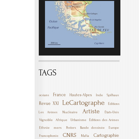
TAGS
France
Hautes-Alpes
Inde
océans
Spilhaus
LeCartographe
Revue XXI
Éditions
Artiste
Nucléaire
Les Arènes
États-Unis
Vignoble
Afrique
Urbanisme
Éditions des Arènes
Ethnie
mers
Posters
Bande dessinée
Europe
CNRS
Cartographie
Mafia
Francophonie