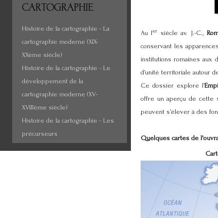
CARTOGRAPHIE
Histoire de la cartographie - La
er
Au I
siècle av. J.-C.,
Ro
cartographie moderne (XIX-
conservant les apparences
XXème siècle)
institutions romaines aux
Histoire de la cartographie - Le
d’unité territoriale autour 
développement de la
Ce dossier explore l’
Empi
cartographie moderne (XV-
offre un aperçu de cette s
XVIIIème siècle)
peuvent s’élever à des fonc
Histoire de la cartographie - Les
précurseurs
Quelques cartes de l'ouvr
Cart