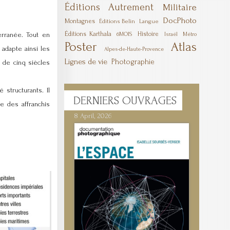
Éditions Autrement
Militaire
DocPhoto
Montagnes
Éditions Belin
Langue
Éditions Karthala
Histoire
erranée. Tout en
6MOIS
Israël
Métro
Poster
Atlas
 adapte ainsi les
Alpes-de-Haute-Provence
Lignes de vie
Photographie
 de cinq siècles
structurants. Il
DERNIERS
OUVRAGES
e des affranchis
8 April, 2026