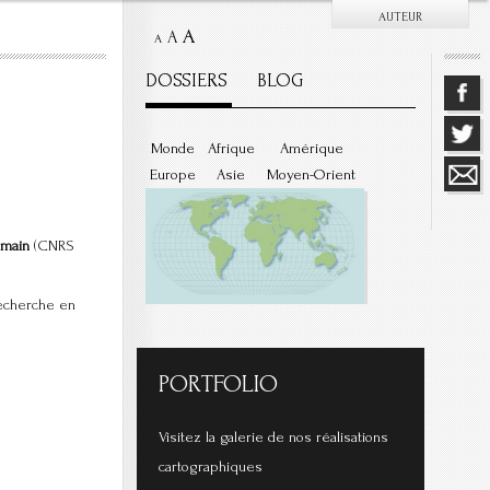
AUTEUR
A
A
A
DOSSIERS
BLOG
Monde
Afrique
Amérique
Europe
Asie
Moyen-Orient
omain
(CNRS
Recherche en
PORTFOLIO
Visitez la galerie de nos réalisations
cartographiques