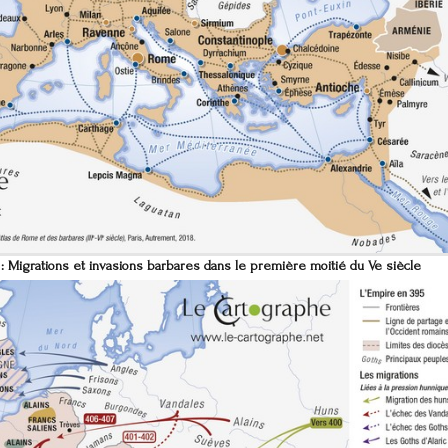
 :
Migrations et invasions barbares dans le première moitié du Ve siècle