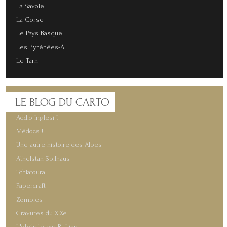
La Savoie
La Corse
Le Pays Basque
Les Pyrénées-A
Le Tarn
LE
BLOG DU CARTO
Addio Inglesi !
Médocs !
Une autre histoire des Alpes
Athelstan Spilhaus
Tchiatoura
Papercraft
Zombies
Gravures du XIXe