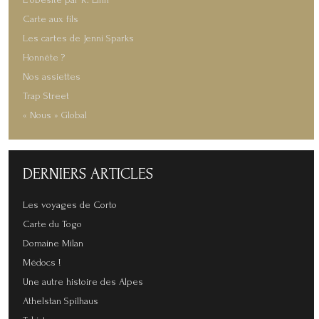
L'obésité par R. Linn
Carte aux fils
Les cartes de Jenni Sparks
Honnête ?
Nos assiettes
Trap Street
« Nous » Global
DERNIERS
ARTICLES
Les voyages de Corto
Carte du Togo
Domaine Milan
Médocs !
Une autre histoire des Alpes
Athelstan Spilhaus