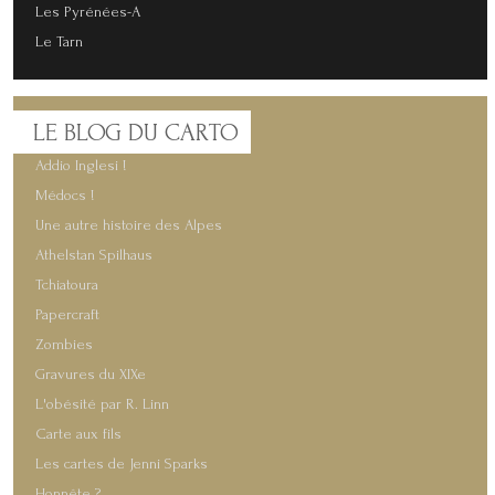
Les Pyrénées-A
Le Tarn
LE
BLOG DU CARTO
Addio Inglesi !
Médocs !
Une autre histoire des Alpes
Athelstan Spilhaus
Tchiatoura
Papercraft
Zombies
Gravures du XIXe
L'obésité par R. Linn
Carte aux fils
Les cartes de Jenni Sparks
Honnête ?