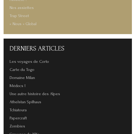
Nos assiettes
Trap Street
« Nous » Global
DERNIERS
ARTICLES
Les voyages de Corto
Carte du Togo
Domaine Milan
Médocs !
Une autre histoire des Alpes
Athelstan Spilhaus
Tchiatoura
Papercraft
Zombies