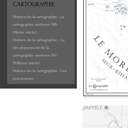
CARTOGRAPHIE
Histoire de la cartographie - La
cartographie moderne (XIX-
XXème siècle)
Histoire de la cartographie - Le
développement de la
cartographie moderne (XV-
XVIIIème siècle)
Histoire de la cartographie - Les
précurseurs