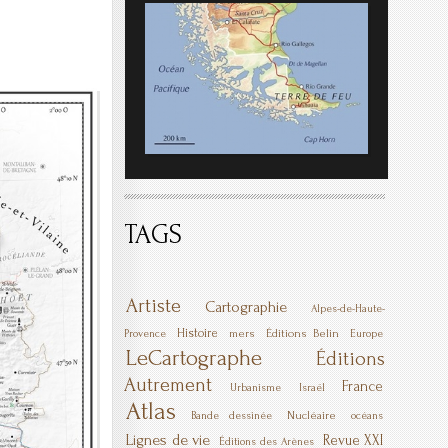
TAGS
Artiste
Cartographie
Alpes-de-Haute-
Histoire
mers
Éditions Belin
Provence
Europe
LeCartographe
Éditions
Autrement
France
Urbanisme
Israël
Atlas
Nucléaire
Bande dessinée
océans
Lignes de vie
Revue XXI
Éditions des Arènes