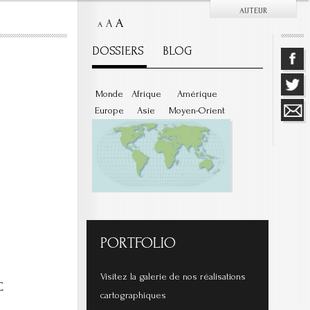
AUTEUR
A
A
A
DOSSIERS
BLOG
Monde
Afrique
Amérique
Europe
Asie
Moyen-Orient
PORTFOLIO
Visitez la galerie de nos réalisations
C
cartographiques