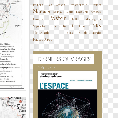
Éditions Les Arènes
Francophonie
Posters
Militaire
Mafia
Afrique
Spilhaus
États-Unis
Poster
Montagnes
Langue
Métro
CNRS
Éditions Karthala
Vignoble
Inde
DocPhoto
Photographie
Ethnie
6MOIS
Hautes-Alpes
DERNIERS
OUVRAGES
8 April, 2026