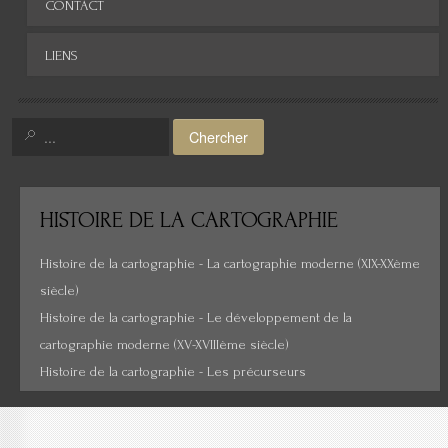
Archives
CONTACT
Afrique
LIENS
Asie
Amérique
Chercher
Moyen-Orient
Histoire de la cartographie
HISTOIRE
DE LA CARTOGRAPHIE
Cartes insolites, anciennes...
Histoire de la cartographie - La cartographie moderne (XIX-XXème
siècle)
Histoire de la cartographie - Le développement de la
cartographie moderne (XV-XVIIIème siècle)
Histoire de la cartographie - Les précurseurs