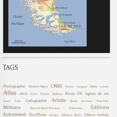
TAGS
CNRS
Photographie
Hautes-Alpes
Langue
Mafia
Posters
océans
Atlas
Lignes de vie
Revue XXI
6MOIS
mers
Ethnie
Spilhaus
Artiste
Cartographie
Inde
Israël
Bande dessinée
États-Unis
Éditions
Militaire
Alpes-de-Haute-Provence
Urbanisme
Autrement
DocPhoto
Éditions Karthala
Éditions Belin
Europe