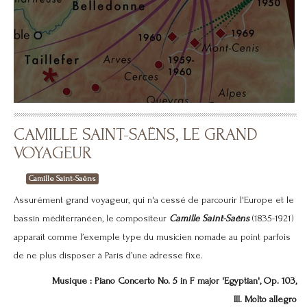
RÉALISATION DE RELIEFS
Utilisation de MNT à différentes échelles, des couleurs
d'hypsographie au choix
CAMILLE SAINT-SAËNS, LE GRAND
VOYAGEUR
Camille Saint-Saëns
Assurément grand voyageur, qui n'a cessé de parcourir l'Europe et le
bassin méditerranéen, le compositeur
Camille Saint-Saëns
(1835-1921)
apparaît comme l’exemple type du musicien nomade au point parfois
de ne plus disposer à Paris d’une adresse fixe.
Musique : Piano Concerto No. 5 in F major 'Egyptian', Op. 103,
III. Molto allegro