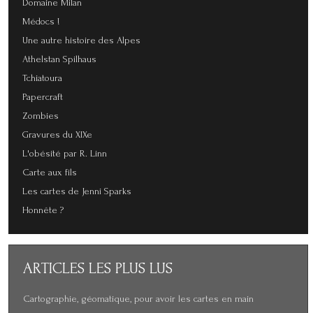
Domaine Milan
Médocs !
Une autre histoire des Alpes
Athelstan Spilhaus
Tchiatoura
Papercraft
Zombies
Gravures du XIXe
L'obésité par R. Linn
Carte aux fils
Les cartes de Jenni Sparks
Honnête ?
ARTICLES
LES PLUS LUS
Cartographie, géomatique, pour avoir les cartes en main