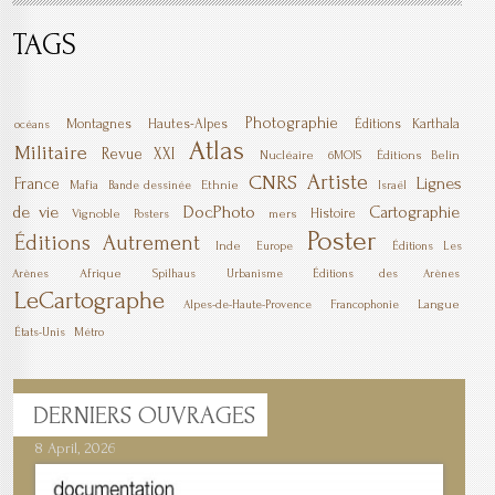
TAGS
Photographie
Montagnes
Hautes-Alpes
Éditions Karthala
océans
Atlas
Militaire
Revue XXI
Nucléaire
6MOIS
Éditions Belin
Artiste
CNRS
Lignes
France
Mafia
Ethnie
Bande dessinée
Israël
DocPhoto
de vie
Cartographie
Histoire
Vignoble
mers
Posters
Poster
Éditions Autrement
Inde
Europe
Éditions Les
Afrique
Arènes
Spilhaus
Urbanisme
Éditions des Arènes
LeCartographe
Langue
Alpes-de-Haute-Provence
Francophonie
États-Unis
Métro
DERNIERS
OUVRAGES
8 April, 2026
7 April, 2026
1 March, 2026
23 December, 2025
9 December, 2025
6 October, 2025
5 April, 2025
17 March, 2025
11 January, 2025
10 January, 2025