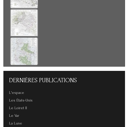
DERNIÈRES
PUBLICATIONS
L'espace
Les États-Unis
Le Loiret II
Le Var
La Lune