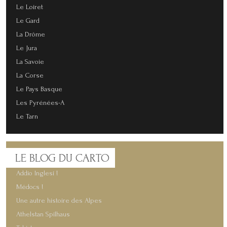
Le Loiret
Le Gard
La Drôme
Le Jura
La Savoie
La Corse
Le Pays Basque
Les Pyrénées-A
Le Tarn
LE
BLOG DU CARTO
Addio Inglesi !
Médocs !
Une autre histoire des Alpes
Athelstan Spilhaus