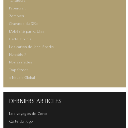
Tchiatoura
Papercraft
Zombies
Gravures du XIXe
L'obésité par R. Linn
Carte aux fils
Les cartes de Jenni Sparks
Honnête ?
Nos assiettes
Trap Street
« Nous » Global
DERNIERS
ARTICLES
Les voyages de Corto
Carte du Togo