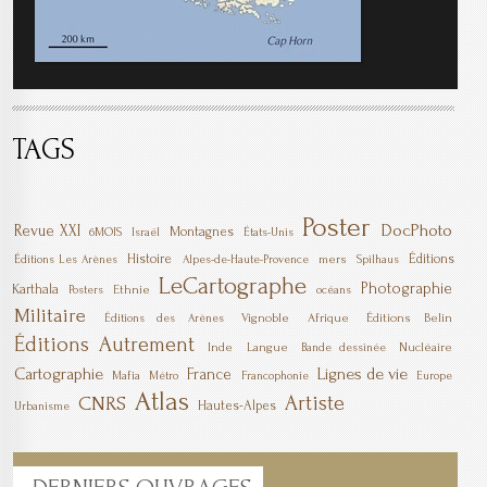
TAGS
Poster
DocPhoto
Revue XXI
Montagnes
6MOIS
Israël
États-Unis
Histoire
Éditions
mers
Éditions Les Arènes
Alpes-de-Haute-Provence
Spilhaus
LeCartographe
Photographie
Karthala
Ethnie
Posters
océans
Militaire
Vignoble
Afrique
Éditions Belin
Éditions des Arènes
Éditions Autrement
Inde
Langue
Nucléaire
Bande dessinée
Cartographie
Lignes de vie
France
Mafia
Métro
Francophonie
Europe
Atlas
Artiste
CNRS
Hautes-Alpes
Urbanisme