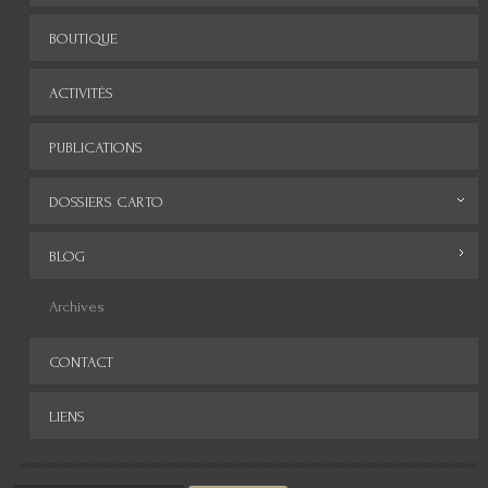
BOUTIQUE
ACTIVITÉS
PUBLICATIONS
DOSSIERS CARTO
Monde
BLOG
Europe
Archives
Afrique
CONTACT
Asie
LIENS
Amérique
Moyen-Orient