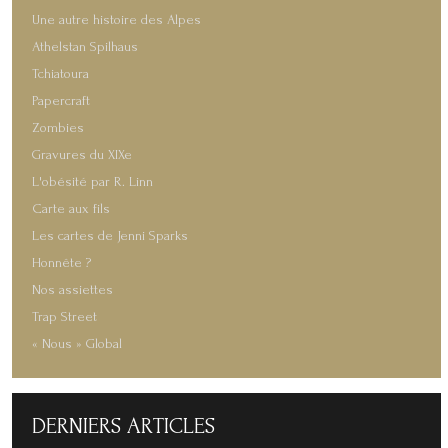
Une autre histoire des Alpes
Athelstan Spilhaus
Tchiatoura
Papercraft
Zombies
Gravures du XIXe
L'obésité par R. Linn
Carte aux fils
Les cartes de Jenni Sparks
Honnête ?
Nos assiettes
Trap Street
« Nous » Global
DERNIERS
ARTICLES