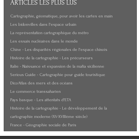
ARTICLES
LES PLUS LUS
Cartographie, géomatique, pour avoir les cartes en main
Les bidonvilles dans l'espace urbain
La représentation cartographique du métro
Les essais nucléaires dans le monde
Chine - Les disparités régionales de l'espace chinois
Histoire de la cartographie - Les précurseurs
Italie - Naissance et expansion de la mafia sicilienne
Serious Guide - Cartographie pour guide touristique
DicoAtlas des mers et des océans
Le commerce transsaharien
Pays basque - Les attentats d'ETA
Histoire de la cartographie - Le développement de la
cartographie moderne (XV-XVIIIème siècle)
France - Géographie sociale de Paris