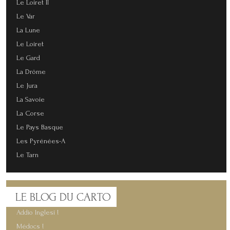
Le Loiret II
Le Var
La Lune
Le Loiret
Le Gard
La Drôme
Le Jura
La Savoie
La Corse
Le Pays Basque
Les Pyrénées-A
Le Tarn
LE
BLOG DU CARTO
Addio Inglesi !
Médocs !