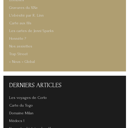
Zombies
Gravures du XIXe
L'obésité par R. Linn
Carte aux fils
Les cartes de Jenni Sparks
Honnête ?
Nos assiettes
Trap Street
« Nous » Global
DERNIERS
ARTICLES
Les voyages de Corto
Carte du Togo
Domaine Milan
Médocs !