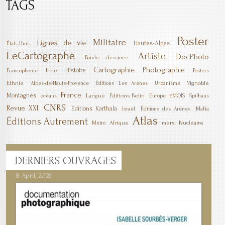
TAGS
Poster
Militaire
Lignes de vie
Hautes-Alpes
États-Unis
LeCartographe
Artiste
DocPhoto
Bande dessinée
Cartographie
Photographie
Histoire
Inde
Francophonie
Posters
Ethnie
Vignoble
Alpes-de-Haute-Provence
Éditions Les Arènes
Urbanisme
France
Montagnes
Langue
Éditions Belin
6MOIS
océans
Europe
Spilhaus
CNRS
Revue XXI
Éditions Karthala
Mafia
Israël
Éditions des Arènes
Atlas
Éditions Autrement
Afrique
mers
Nucléaire
Métro
DERNIERS
OUVRAGES
8 April, 2026
7 April, 2026
1 March, 2026
23 December, 2025
9 December, 2025
6 October, 2025
5 April, 2025
17 March, 2025
11 January, 2025
10 January, 2025