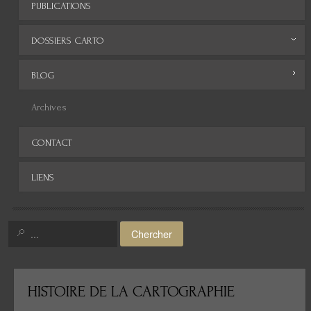
PUBLICATIONS
DOSSIERS CARTO
Monde
BLOG
Europe
Archives
Afrique
CONTACT
Asie
LIENS
Amérique
Moyen-Orient
Chercher
Histoire de la cartographie
Cartes insolites, anciennes...
HISTOIRE
DE LA CARTOGRAPHIE