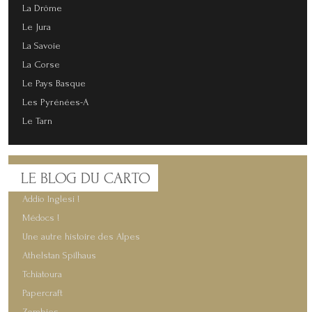
La Drôme
Le Jura
La Savoie
La Corse
Le Pays Basque
Les Pyrénées-A
Le Tarn
LE
BLOG DU CARTO
Addio Inglesi !
Médocs !
Une autre histoire des Alpes
Athelstan Spilhaus
Tchiatoura
Papercraft