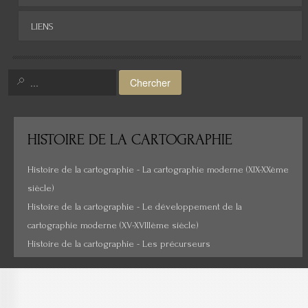
Asie
LIENS
Amérique
Moyen-Orient
Chercher
Histoire de la cartographie
Cartes insolites, anciennes...
HISTOIRE
DE LA CARTOGRAPHIE
Histoire de la cartographie - La cartographie moderne (XIX-XXème
siècle)
Histoire de la cartographie - Le développement de la
cartographie moderne (XV-XVIIIème siècle)
Histoire de la cartographie - Les précurseurs