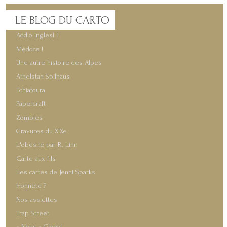
LE
BLOG DU CARTO
Addio Inglesi !
Médocs !
Une autre histoire des Alpes
Athelstan Spilhaus
Tchiatoura
Papercraft
Zombies
Gravures du XIXe
L'obésité par R. Linn
Carte aux fils
Les cartes de Jenni Sparks
Honnête ?
Nos assiettes
Trap Street
« Nous » Global