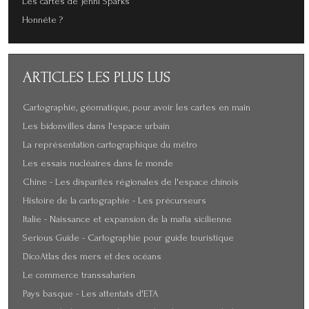
Les cartes de Jenni Sparks
Honnête ?
ARTICLES
LES PLUS LUS
Cartographie, géomatique, pour avoir les cartes en main
Les bidonvilles dans l'espace urbain
La représentation cartographique du métro
Les essais nucléaires dans le monde
Chine - Les disparités régionales de l'espace chinois
Histoire de la cartographie - Les précurseurs
Italie - Naissance et expansion de la mafia sicilienne
Serious Guide - Cartographie pour guide touristique
DicoAtlas des mers et des océans
Le commerce transsaharien
Pays basque - Les attentats d'ETA