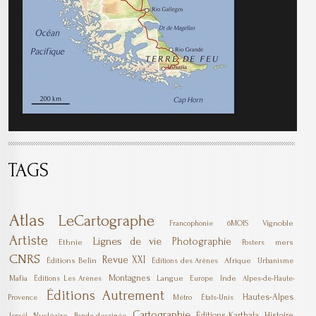
TAGS
Atlas
LeCartographe
6MOIS
Vignoble
Francophonie
Artiste
Lignes de vie
Photographie
Ethnie
mers
Posters
CNRS
Revue XXI
Éditions Belin
Afrique
Éditions des Arènes
Urbanisme
Montagnes
Mafia
Langue
Inde
Éditions Les Arènes
Europe
Alpes-de-Haute-
Éditions Autrement
Hautes-Alpes
Provence
Métro
États-Unis
Cartographie
Éditions Karthala
Histoire
Nucléaire