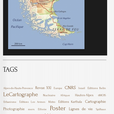
TAGS
CNRS
Revue XXI
Éditions Belin
Alpes-de-Haute-Provence
Europe
Israël
LeCartographe
Hautes-Alpes
Nucléaire
Afrique
6MOIS
Cartographie
Éditions Karthala
Urbanisme
Éditions Les Arènes
Métro
Poster
Lignes de vie
Photographie
mers
Ethnie
Spilhaus