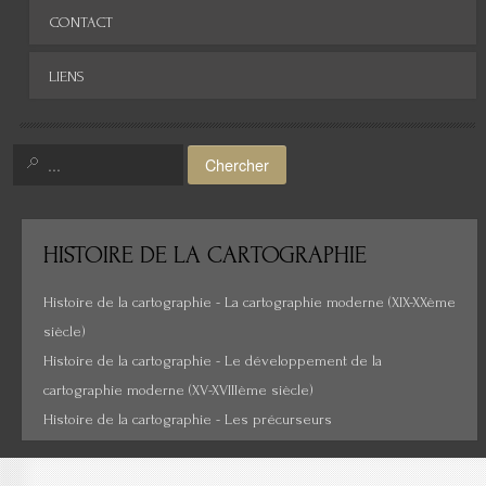
Europe
Archives
CONTACT
Afrique
LIENS
Asie
Amérique
Chercher
Moyen-Orient
Histoire de la cartographie
HISTOIRE
DE LA CARTOGRAPHIE
Cartes insolites, anciennes...
Histoire de la cartographie - La cartographie moderne (XIX-XXème
siècle)
Histoire de la cartographie - Le développement de la
cartographie moderne (XV-XVIIIème siècle)
Histoire de la cartographie - Les précurseurs