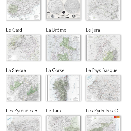
Le Gard
La Drôme
Le Jura
La Savoie
La Corse
Le Pays Basque
Les Pyrénées-A
Le Tarn
Les Pyrénées-O.