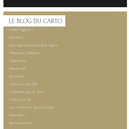
LE
BLOG DU CARTO
Addio Inglesi !
Médocs !
Une autre histoire des Alpes
Athelstan Spilhaus
Tchiatoura
Papercraft
Zombies
Gravures du XIXe
L'obésité par R. Linn
Carte aux fils
Les cartes de Jenni Sparks
Honnête ?
Nos assiettes