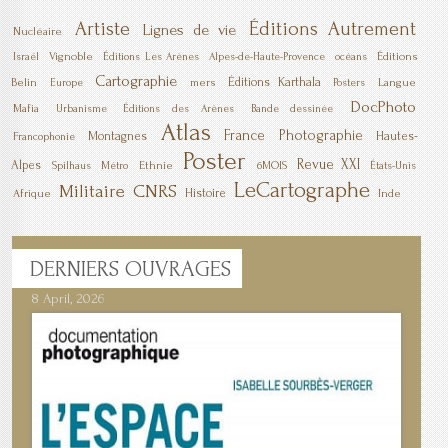
Artiste
Éditions Autrement
Lignes de vie
Nucléaire
Vignoble
Éditions
Israël
Éditions Les Arènes
Alpes-de-Haute-Provence
océans
Cartographie
Éditions Karthala
Belin
mers
Langue
Europe
Posters
DocPhoto
Mafia
Urbanisme
Éditions des Arènes
Bande dessinée
Atlas
France
Photographie
Montagnes
Hautes-
Francophonie
Poster
Revue XXI
Alpes
Ethnie
6MOIS
Spilhaus
Métro
États-Unis
LeCartographe
Militaire
CNRS
Histoire
Afrique
Inde
DERNIERS
OUVRAGES
8 April, 2026
7 April, 2026
1 March, 2026
23 December, 2025
9 December, 2025
6 October, 2025
5 April, 2025
17 March, 2025
11 January, 2025
10 January, 2025