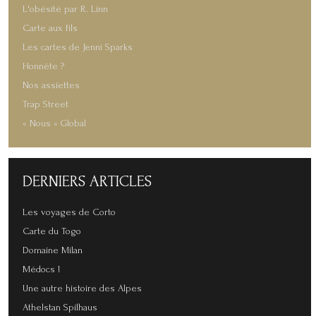
L'obésité par R. Linn
Carte aux fils
Les cartes de Jenni Sparks
Honnête ?
Nos assiettes
Trap Street
« Nous » Global
DERNIERS
ARTICLES
Les voyages de Corto
Carte du Togo
Domaine Milan
Médocs !
Une autre histoire des Alpes
Athelstan Spilhaus