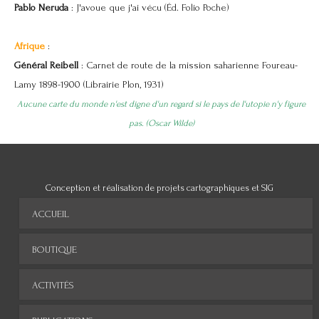
Pablo Neruda
: J'avoue que j'ai vécu (Éd. Folio Poche)
Afrique
:
Général Reibell
:
Carnet de route de la mission saharienne Foureau-
Lamy 1898-1900 (
Librairie Plon, 1931)
Aucune carte du monde n'est digne d'un regard si le pays de l'utopie n'y figure
pas. (Oscar Wilde)
Conception et réalisation de projets cartographiques et SIG
ACCUEIL
BOUTIQUE
ACTIVITÉS