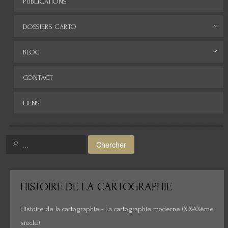
PUBLICATIONS
DOSSIERS CARTO
Monde
BLOG
Europe
Archives
CONTACT
Afrique
LIENS
Asie
Amérique
Chercher
Moyen-Orient
Histoire de la cartographie
HISTOIRE
DE LA CARTOGRAPHIE
Cartes insolites, anciennes...
Histoire de la cartographie - La cartographie moderne (XIX-XXème
siècle)