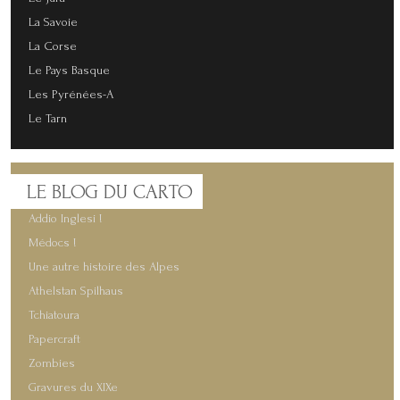
La Savoie
La Corse
Le Pays Basque
Les Pyrénées-A
Le Tarn
LE
BLOG DU CARTO
Addio Inglesi !
Médocs !
Une autre histoire des Alpes
Athelstan Spilhaus
Tchiatoura
Papercraft
Zombies
Gravures du XIXe