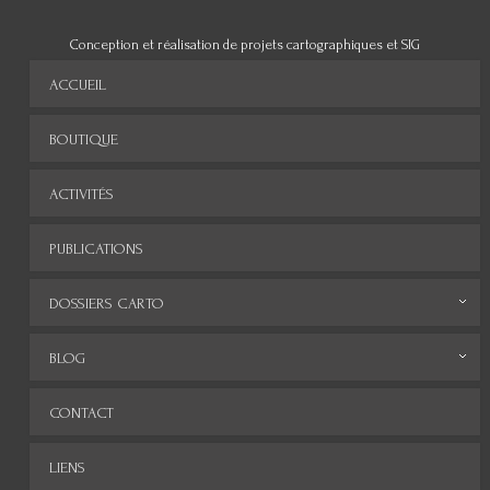
Conception et réalisation de projets cartographiques et SIG
ACCUEIL
BOUTIQUE
ACTIVITÉS
PUBLICATIONS
DOSSIERS CARTO
Monde
BLOG
Europe
Archives
CONTACT
Afrique
LIENS
Asie