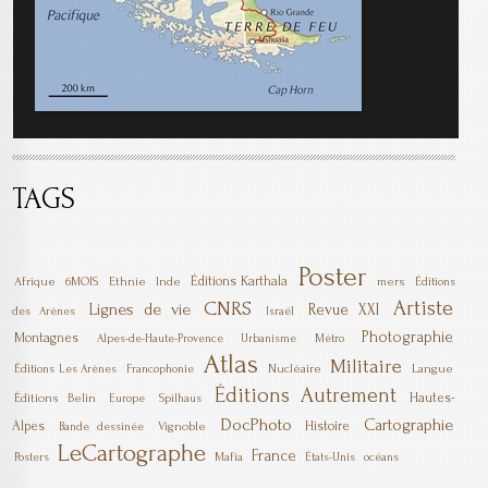
TAGS
Poster
Éditions Karthala
Afrique
6MOIS
Ethnie
Inde
mers
Éditions
Artiste
CNRS
Lignes de vie
Revue XXI
des Arènes
Israël
Photographie
Montagnes
Alpes-de-Haute-Provence
Urbanisme
Métro
Atlas
Militaire
Nucléaire
Langue
Éditions Les Arènes
Francophonie
Éditions Autrement
Hautes-
Éditions Belin
Europe
Spilhaus
DocPhoto
Cartographie
Alpes
Histoire
Vignoble
Bande dessinée
LeCartographe
France
Mafia
Posters
États-Unis
océans