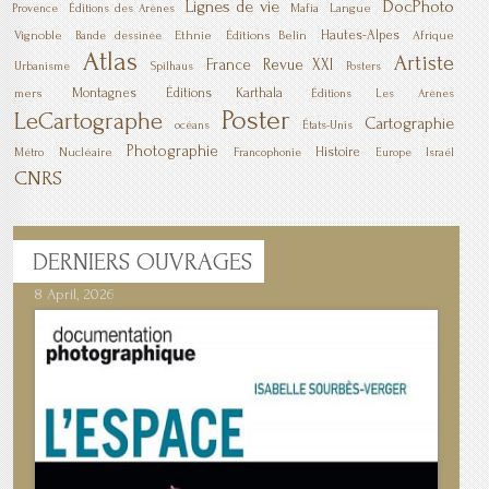
DocPhoto
Lignes de vie
Mafia
Langue
Provence
Éditions des Arènes
Hautes-Alpes
Vignoble
Ethnie
Éditions Belin
Afrique
Bande dessinée
Atlas
Artiste
France
Revue XXI
Urbanisme
Spilhaus
Posters
Montagnes
Éditions Karthala
mers
Éditions Les Arènes
Poster
LeCartographe
Cartographie
océans
États-Unis
Photographie
Histoire
Nucléaire
Métro
Francophonie
Europe
Israël
CNRS
DERNIERS
OUVRAGES
8 April, 2026
7 April, 2026
1 March, 2026
23 December, 2025
9 December, 2025
6 October, 2025
5 April, 2025
17 March, 2025
11 January, 2025
10 January, 2025