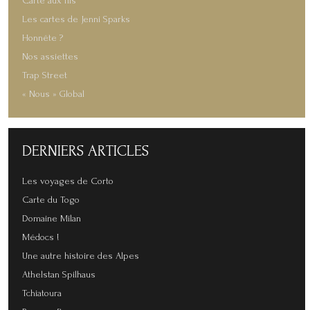
Carte aux fils
Les cartes de Jenni Sparks
Honnête ?
Nos assiettes
Trap Street
« Nous » Global
DERNIERS
ARTICLES
Les voyages de Corto
Carte du Togo
Domaine Milan
Médocs !
Une autre histoire des Alpes
Athelstan Spilhaus
Tchiatoura