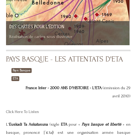
DES CARTES POUR L'ÉDITION
PAYS BASQUE - LES ATTENTATS D'ETA
Réalisation de cartes sous illustrator
Pays Basque
ETA
France Inter - 2000 ANS D'HISTOIRE - L'ETA
(émission du 29
avril 2010)
Click Here To Listen
L'
Euskadi Ta Askatasuna
(sigle
ETA
pour «
Pays basque et liberté
» en
basque, prononcé [ˈɛːta]) est une organisation armée basque