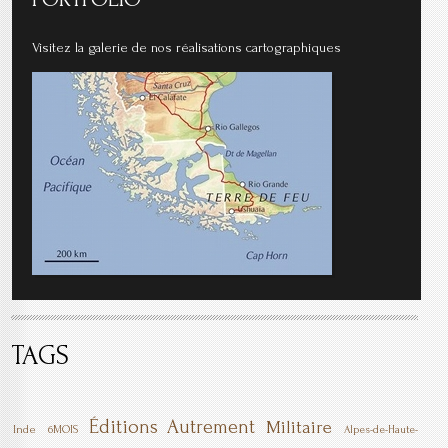
Visitez la galerie de nos réalisations cartographiques
TAGS
Éditions Autrement
Militaire
Inde
6MOIS
Alpes-de-Haute-