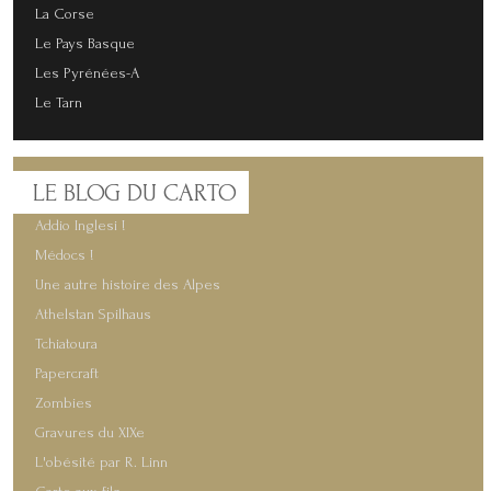
La Corse
Le Pays Basque
Les Pyrénées-A
Le Tarn
LE
BLOG DU CARTO
Addio Inglesi !
Médocs !
Une autre histoire des Alpes
Athelstan Spilhaus
Tchiatoura
Papercraft
Zombies
Gravures du XIXe
L'obésité par R. Linn