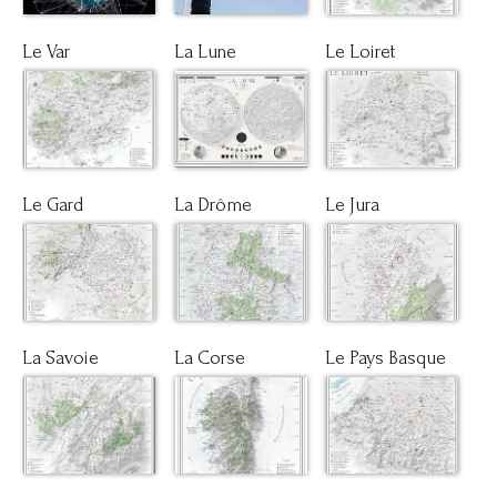
Le Var
La Lune
Le Loiret
Le Gard
La Drôme
Le Jura
La Savoie
La Corse
Le Pays Basque