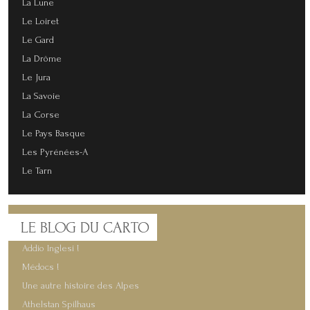
La Lune
Le Loiret
Le Gard
La Drôme
Le Jura
La Savoie
La Corse
Le Pays Basque
Les Pyrénées-A
Le Tarn
LE
BLOG DU CARTO
Addio Inglesi !
Médocs !
Une autre histoire des Alpes
Athelstan Spilhaus