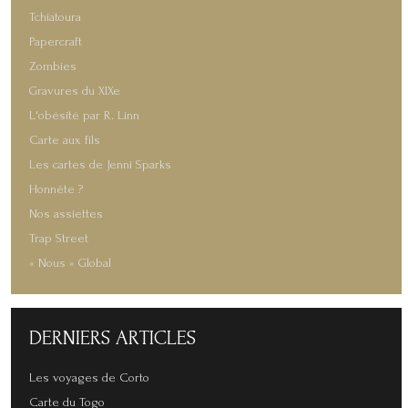
Tchiatoura
Papercraft
Zombies
Gravures du XIXe
L'obésité par R. Linn
Carte aux fils
Les cartes de Jenni Sparks
Honnête ?
Nos assiettes
Trap Street
« Nous » Global
DERNIERS
ARTICLES
Les voyages de Corto
Carte du Togo