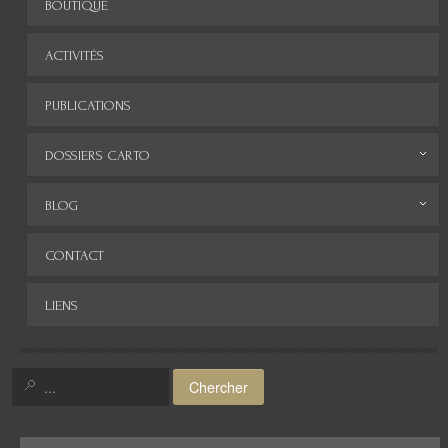
BOUTIQUE
ACTIVITÉS
PUBLICATIONS
DOSSIERS CARTO
Monde
BLOG
Europe
Archives
CONTACT
Afrique
LIENS
Asie
Amérique
Chercher
Moyen-Orient
Histoire de la cartographie