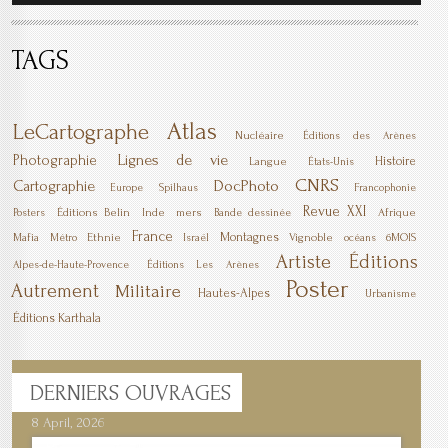
TAGS
Atlas
LeCartographe
Nucléaire
Éditions des Arènes
Lignes de vie
Photographie
Histoire
Langue
États-Unis
CNRS
DocPhoto
Cartographie
Europe
Spilhaus
Francophonie
Revue XXI
Éditions Belin
Inde
mers
Afrique
Posters
Bande dessinée
France
Montagnes
Mafia
Ethnie
Vignoble
6MOIS
Métro
Israël
océans
Artiste
Éditions
Alpes-de-Haute-Provence
Éditions Les Arènes
Poster
Autrement
Militaire
Hautes-Alpes
Urbanisme
Éditions Karthala
DERNIERS
OUVRAGES
8 April, 2026
7 April, 2026
1 March, 2026
23 December, 2025
9 December, 2025
6 October, 2025
5 April, 2025
17 March, 2025
11 January, 2025
10 January, 2025