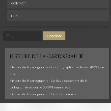
CONTACT
Asie
LIENS
Amérique
Moyen-Orient
Chercher
Histoire de la cartographie
Cartes insolites, anciennes...
HISTOIRE
DE LA CARTOGRAPHIE
Histoire de la cartographie - La cartographie moderne (XIX-XXème
siècle)
Histoire de la cartographie - Le développement de la
cartographie moderne (XV-XVIIIème siècle)
Histoire de la cartographie - Les précurseurs