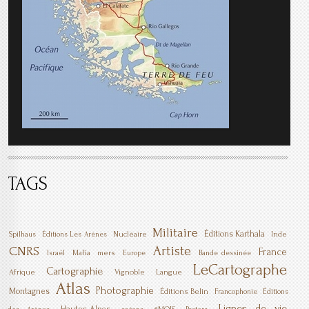
TAGS
Militaire
Éditions Karthala
Nucléaire
Inde
Spilhaus
Éditions Les Arènes
Artiste
CNRS
France
Mafia
mers
Israël
Europe
Bande dessinée
LeCartographe
Cartographie
Afrique
Vignoble
Langue
Atlas
Photographie
Montagnes
Éditions Belin
Francophonie
Éditions
Lignes de vie
Hautes-Alpes