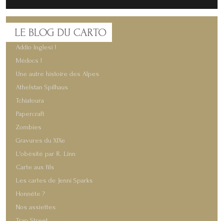
LE
BLOG DU CARTO
Addio Inglesi !
Médocs !
Une autre histoire des Alpes
Athelstan Spilhaus
Tchiatoura
Papercraft
Zombies
Gravures du XIXe
L'obésité par R. Linn
Carte aux fils
Les cartes de Jenni Sparks
Honnête ?
Nos assiettes
Trap Street