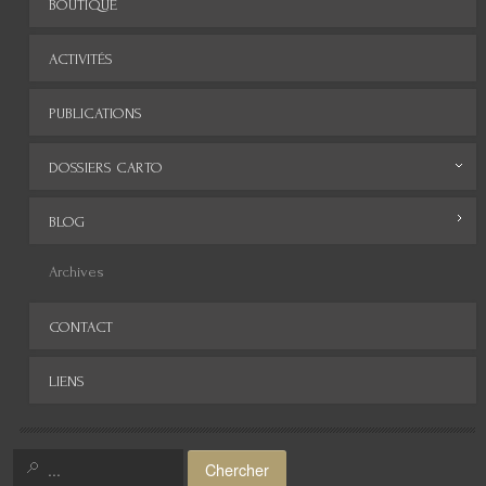
BOUTIQUE
ACTIVITÉS
PUBLICATIONS
DOSSIERS CARTO
Monde
BLOG
Europe
Archives
Afrique
CONTACT
Asie
LIENS
Amérique
Moyen-Orient
Chercher
Histoire de la cartographie