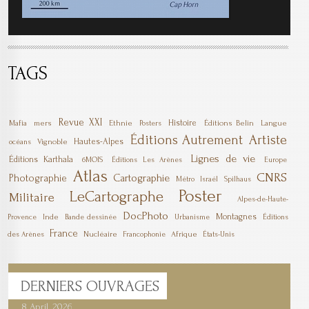
TAGS
Revue XXI
Histoire
Mafia
mers
Ethnie
Éditions Belin
Langue
Posters
Éditions Autrement
Artiste
Hautes-Alpes
Vignoble
océans
Lignes de vie
Éditions Karthala
6MOIS
Éditions Les Arènes
Europe
Atlas
CNRS
Cartographie
Photographie
Métro
Israël
Spilhaus
Poster
LeCartographe
Militaire
Alpes-de-Haute-
DocPhoto
Montagnes
Inde
Provence
Bande dessinée
Urbanisme
Éditions
France
Nucléaire
Afrique
des Arènes
Francophonie
États-Unis
DERNIERS
OUVRAGES
8 April, 2026
7 April, 2026
1 March, 2026
23 December, 2025
9 December, 2025
6 October, 2025
5 April, 2025
17 March, 2025
11 January, 2025
10 January, 2025