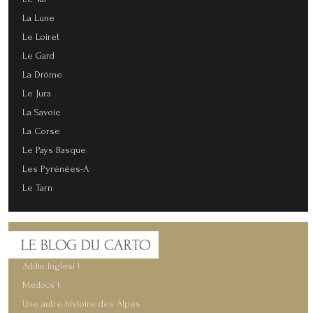
La Lune
Le Loiret
Le Gard
La Drôme
Le Jura
La Savoie
La Corse
Le Pays Basque
Les Pyrénées-A
Le Tarn
LE
BLOG DU CARTO
Addio Inglesi !
Médocs !
Une autre histoire des Alpes