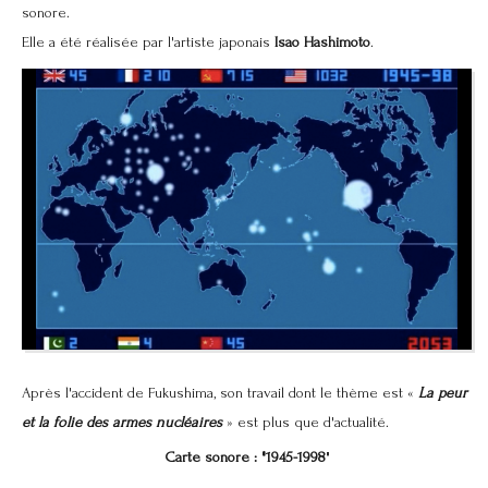
sonore.
Elle a été réalisée par l'artiste japonais
Isao Hashimoto
.
Après l'accident de Fukushima, son travail dont le thème est «
La peur
et la folie des armes nucléaires
» est plus que d'actualité.
Carte sonore : "1945-1998
"