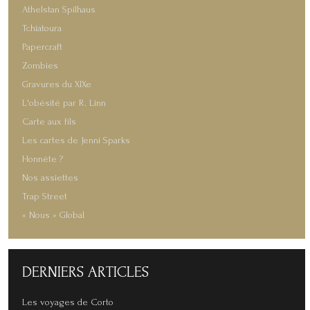
Athelstan Spilhaus
Tchiatoura
Papercraft
Zombies
Gravures du XIXe
L'obésité par R. Linn
Carte aux fils
Les cartes de Jenni Sparks
Honnête ?
Nos assiettes
Trap Street
« Nous » Global
DERNIERS
ARTICLES
Les voyages de Corto