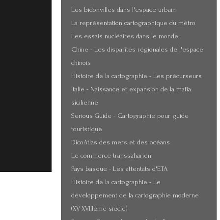
Les bidonvilles dans l'espace urbain
La représentation cartographique du métro
Les essais nucléaires dans le monde
Chine - Les disparités régionales de l'espace
chinois
Histoire de la cartographie - Les précurseurs
Italie - Naissance et expansion de la mafia
sicilienne
Serious Guide - Cartographie pour guide
touristique
DicoAtlas des mers et des océans
Le commerce transsaharien
Pays basque - Les attentats d'ETA
Histoire de la cartographie - Le
développement de la cartographie moderne
(XV-XVIIIème siècle)