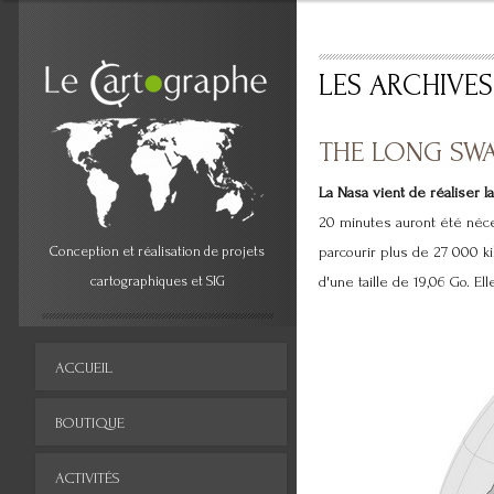
LES ARCHIVE
THE LONG SW
La Nasa vient de réaliser l
20 minutes auront été néce
Conception et réalisation de projets
parcourir plus de 27 000 
cartographiques et SIG
d'une taille de 19,06 Go. E
ACCUEIL
BOUTIQUE
ACTIVITÉS