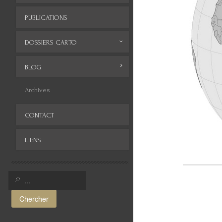
PUBLICATIONS
DOSSIERS CARTO
Monde
BLOG
Europe
Archives
Afrique
CONTACT
Asie
LIENS
Amérique
Moyen-Orient
Histoire de la cartographie
Chercher
Cartes insolites, anciennes...