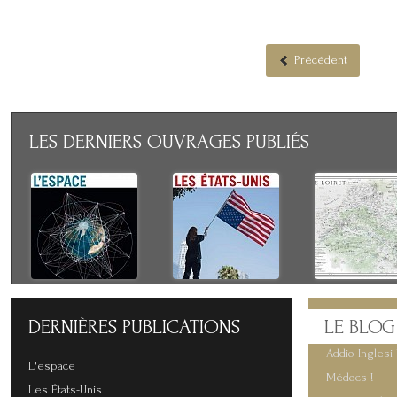
Précédent
LES
DERNIERS OUVRAGES PUBLIÉS
DERNIÈRES
PUBLICATIONS
LE
BLOG
Addio Inglesi 
L'espace
Médocs !
Les États-Unis