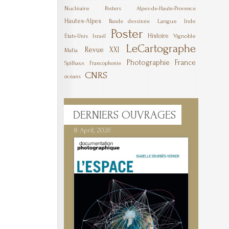
Nucléaire
Posters
Alpes-de-Haute-Provence
Hautes-Alpes
Langue
Inde
Bande dessinée
Poster
Histoire
Vignoble
États-Unis
Israël
LeCartographe
Revue XXI
Mafia
Photographie
France
Spilhaus
Francophonie
CNRS
océans
DERNIERS
OUVRAGES
8 April, 2026