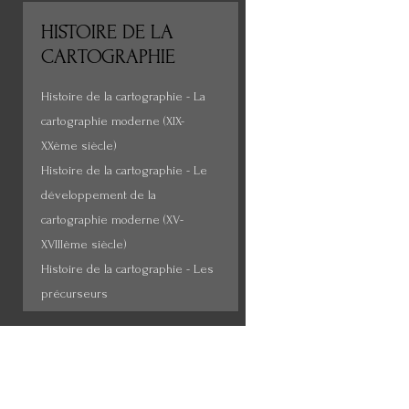
HISTOIRE
DE LA
CARTOGRAPHIE
Histoire de la cartographie - La
cartographie moderne (XIX-
XXème siècle)
Histoire de la cartographie - Le
développement de la
cartographie moderne (XV-
XVIIIème siècle)
Histoire de la cartographie - Les
précurseurs