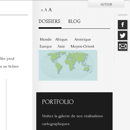
AUTEUR
A
A
A
DOSSIERS
BLOG
Monde
Afrique
Amérique
Europe
Asie
Moyen-Orient
lite peut
 un fichier
PORTFOLIO
Visitez la galerie de nos réalisations
cartographiques