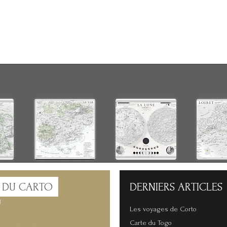
 DU CARTO
DERNIERS
ARTICLES
!
Les voyages de Corto
Carte du Togo