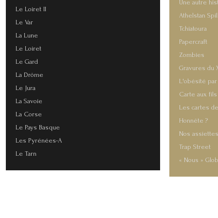
Une autre his
Le Loiret II
Athelstan Spi
Le Var
Tchiatoura
La Lune
Papercraft
Le Loiret
Zombies
Le Gard
Gravures du 
La Drôme
L'obésité par
Le Jura
Carte aux fils
La Savoie
Les cartes de
La Corse
Honnête ?
Le Pays Basque
Nos assiette
Les Pyrénées-A
Trap Street
Le Tarn
« Nous » Glob