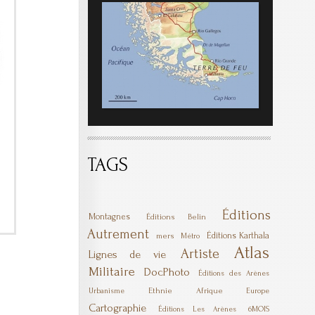
TAGS
Éditions
Montagnes
Éditions Belin
Autrement
Éditions Karthala
mers
Métro
Atlas
Artiste
Lignes de vie
Militaire
DocPhoto
Éditions des Arènes
Ethnie
Afrique
Urbanisme
Europe
Cartographie
6MOIS
Éditions Les Arènes