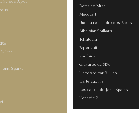
toire des Alpes
Domaine Milan
lhaus
Médocs !
Une autre histoire des Alpes
Athelstan Spilhaus
Tchiatoura
XIXe
Papercraft
 R. Linn
Zombies
Gravures du XIXe
 Jenni Sparks
L'obésité par R. Linn
Carte aux fils
s
Les cartes de Jenni Sparks
Honnête ?
al