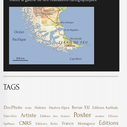
TAGS
DocPhoto
Revue XXI
Histoire
Hautes-Alpes
Éditions Karthala
Inde
Poster
Artiste
Ethnie
États-Unis
Éditions des Arènes
océans
Éditions
CNRS
France
Montagnes
Éditions Belin
Spilhaus