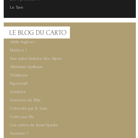
Le Tarn
LE
BLOG DU CARTO
Addio Inglesi !
Médocs !
Une autre histoire des Alpes
Athelstan Spilhaus
Tchiatoura
Papercraft
Zombies
Gravures du XIXe
L'obésité par R. Linn
Carte aux fils
Les cartes de Jenni Sparks
Honnête ?