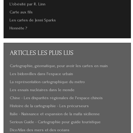
L'obésité par R. Linn
Carte aux fils
Les cartes de Jenni Sparks
Honnête ?
ARTICLES
LES PLUS LUS
Cartographie, géomatique, pour avoir les cartes en main
Les bidonvilles dans l'espace urbain
La représentation cartographique du métro
Les essais nucléaires dans le monde
Chine - Les disparités régionales de l'espace chinois
Histoire de la cartographie - Les précurseurs
Italie - Naissance et expansion de la mafia sicilienne
Serious Guide - Cartographie pour guide touristique
DicoAtlas des mers et des océans