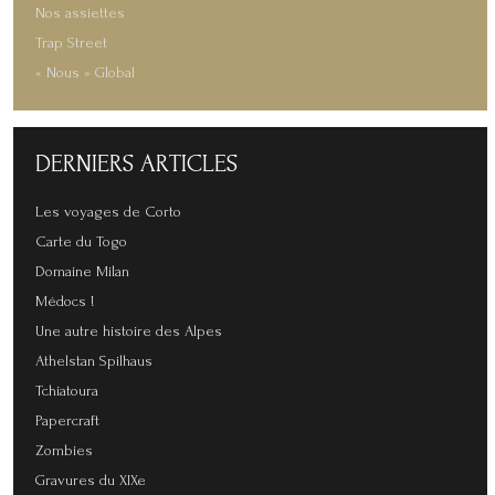
Nos assiettes
Trap Street
« Nous » Global
DERNIERS
ARTICLES
Les voyages de Corto
Carte du Togo
Domaine Milan
Médocs !
Une autre histoire des Alpes
Athelstan Spilhaus
Tchiatoura
Papercraft
Zombies
Gravures du XIXe