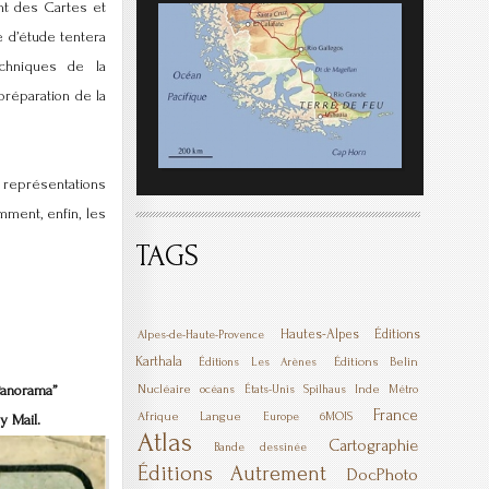
ent des Cartes et
e d’étude tentera
echniques de la
préparation de la
 représentations
mment, enfin, les
TAGS
Hautes-Alpes
Éditions
Alpes-de-Haute-Provence
Karthala
Éditions Belin
Éditions Les Arènes
Panorama”
Nucléaire
Inde
océans
États-Unis
Spilhaus
Métro
France
Afrique
Langue
6MOIS
Europe
y Mail.
Atlas
Cartographie
Bande dessinée
Éditions Autrement
DocPhoto