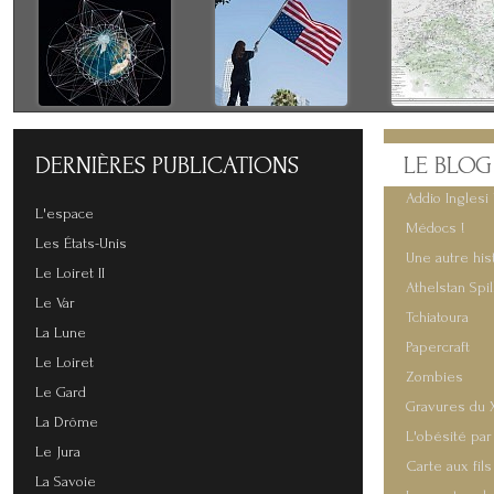
DERNIÈRES
PUBLICATIONS
LE
BLOG
Addio Inglesi 
L'espace
Médocs !
Les États-Unis
Une autre his
Le Loiret II
Athelstan Spi
Le Var
Tchiatoura
La Lune
Papercraft
Le Loiret
Zombies
Le Gard
Gravures du 
La Drôme
L'obésité par
Le Jura
Carte aux fils
La Savoie