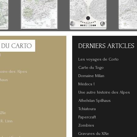
 DU CARTO
DERNIERS
ARTICLES
!
Les voyages de Corto
Carte du Togo
toire des Alpes
Domaine Milan
lhaus
Médocs !
Une autre histoire des Alpes
Athelstan Spilhaus
Tchiatoura
XIXe
Papercraft
 R. Linn
Zombies
Gravures du XIXe