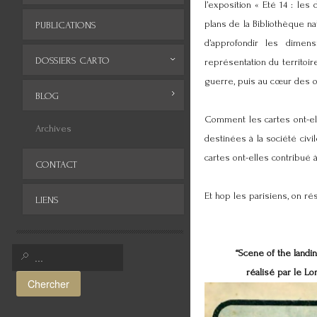
l’exposition « Eté 14 : le
plans de la Bibliothèque n
PUBLICATIONS
d’approfondir les dimens
DOSSIERS CARTO
représentation du territoir
guerre, puis au cœur des op
Monde
BLOG
Comment les cartes ont-el
Europe
Archives
destinées à la société civ
Afrique
cartes ont-elles contribué
CONTACT
Asie
Et hop les parisiens, on ré
LIENS
Amérique
Moyen-Orient
“Scene of the landi
Histoire de la cartographie
réalisé par le Lo
Chercher
Cartes insolites, anciennes...