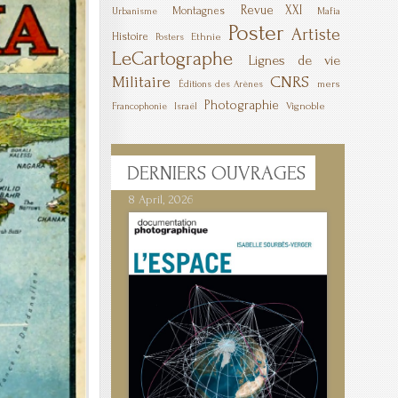
Revue XXI
Montagnes
Mafia
Urbanisme
Poster
Artiste
Histoire
Ethnie
Posters
LeCartographe
Lignes de vie
Militaire
CNRS
mers
Éditions des Arènes
Photographie
Vignoble
Francophonie
Israël
DERNIERS
OUVRAGES
8 April, 2026