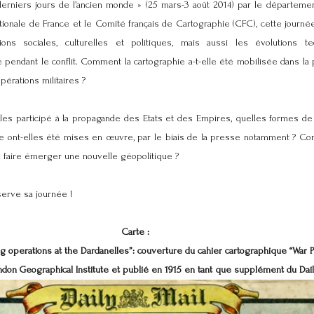
s derniers jours de l’ancien monde » (25 mars-3 août 2014) par le départem
ationale de France et le Comité français de Cartographie (CFC), cette journé
ions sociales, culturelles et politiques, mais aussi les évolutions t
e pendant le conflit. Comment la cartographie a-t-elle été mobilisée dans la 
érations militaires ?
les participé à la propagande des Etats et des Empires, quelles formes de
ile ont-elles été mises en œuvre, par le biais de la presse notamment ? Co
 à faire émerger une nouvelle géopolitique ?
serve sa journée !
Carte :
ng operations at the Dardanelles”: couverture du cahier cartographique “War 
ndon Geographical Institute et publié en 1915 en tant que supplément du Dail