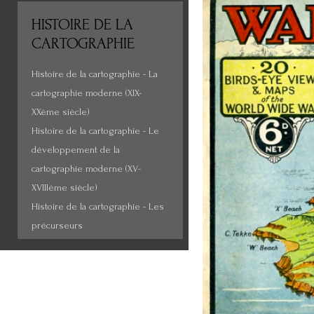
HISTOIRE
DE LA
CARTOGRAPHIE
Histoire de la cartographie - La
cartographie moderne (XIX-
XXème siècle)
Histoire de la cartographie - Le
développement de la
cartographie moderne (XV-
XVIIIème siècle)
Histoire de la cartographie - Les
précurseurs