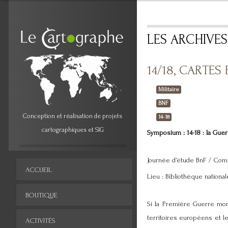
LES ARCHIVE
14/18, CARTES 
Militaire
BNF
Conception et réalisation de projets
14-18
cartographiques et SIG
Symposium : 14-18 : la Guer
Journée d’étude BnF / Comi
ACCUEIL
Lieu : Bibliothèque national
BOUTIQUE
Si la Première Guerre mon
territoires européens et l
ACTIVITÉS