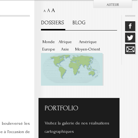
AUTEUR
A
A
A
DOSSIERS
BLOG
Monde
Afrique
Amérique
Europe
Asie
Moyen-Orient
PORTFOLIO
Visitez la galerie de nos réalisations
t bouleversé les
cartographiques
e à l’occasion de