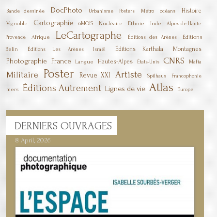
DocPhoto
Histoire
Bande dessinée
Urbanisme
Posters
Métro
océans
Cartographie
Vignoble
6MOIS
Nucléaire
Ethnie
Inde
Alpes-de-Haute-
LeCartographe
Afrique
Éditions
Provence
Éditions des Arènes
Éditions Karthala
Montagnes
Belin
Éditions Les Arènes
Israël
CNRS
Photographie
France
Hautes-Alpes
Langue
Mafia
États-Unis
Poster
Artiste
Militaire
Revue XXI
Spilhaus
Francophonie
Atlas
Éditions Autrement
Lignes de vie
mers
Europe
DERNIERS
OUVRAGES
8 April, 2026
7 April, 2026
1 March, 2026
23 December, 2025
9 December, 2025
6 October, 2025
5 April, 2025
17 March, 2025
11 January, 2025
10 January, 2025