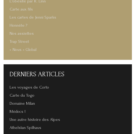
L'obésité par R. Linn
Carte aux fils
Les cartes de Jenni Sparks
Honnête ?
Nos assiettes
Trap Street
« Nous » Global
DERNIERS
ARTICLES
Les voyages de Corto
Carte du Togo
Domaine Milan
Médocs !
Une autre histoire des Alpes
Athelstan Spilhaus