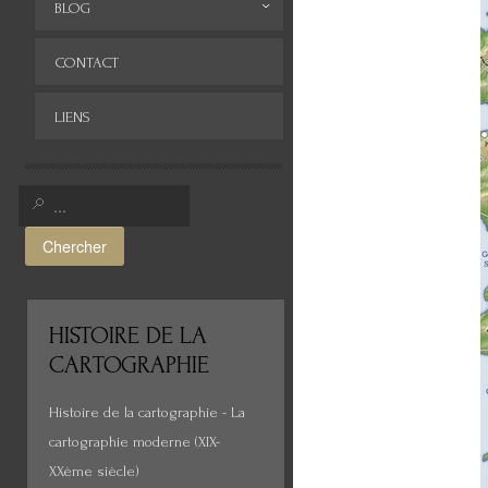
BLOG
Archives
CONTACT
LIENS
Chercher
HISTOIRE
DE LA
CARTOGRAPHIE
Histoire de la cartographie - La
cartographie moderne (XIX-
XXème siècle)