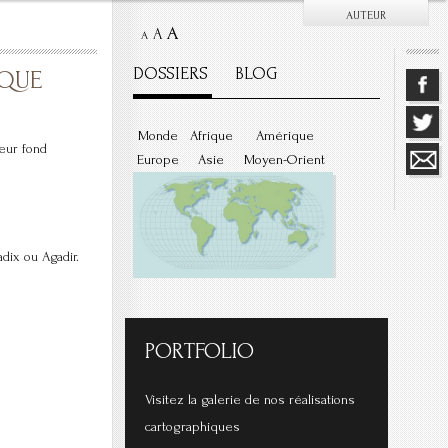
AUTEUR
A
A
A
DOSSIERS
BLOG
IQUE
Monde
Afrique
Amérique
leur fond
Europe
Asie
Moyen-Orient
dix ou Agadir.
PORTFOLIO
Visitez la galerie de nos réalisations
cartographiques