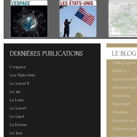
DERNIÈRES
PUBLICATIONS
LE
BLOG
Addio Inglesi 
L'espace
Médocs !
Les États-Unis
Une autre his
Le Loiret II
Athelstan Spi
Le Var
Tchiatoura
La Lune
Papercraft
Le Loiret
Zombies
Le Gard
Gravures du 
La Drôme
L'obésité par
Le Jura