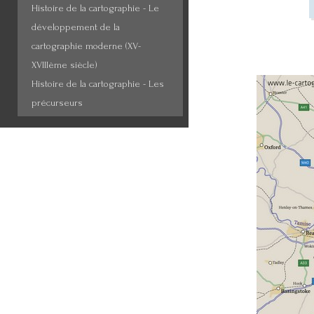
Histoire de la cartographie - Le
développement de la
cartographie moderne (XV-
XVIIIème siècle)
Histoire de la cartographie - Les
précurseurs