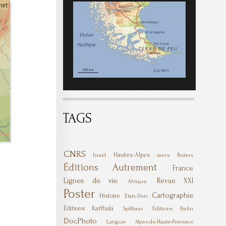
TAGS
CNRS
Hautes-Alpes
mers
Israël
Posters
Éditions Autrement
France
Lignes de vie
Revue XXI
Afrique
Poster
Cartographie
Histoire
États-Unis
Éditions Karthala
Éditions Belin
Spilhaus
DocPhoto
Langue
Alpes-de-Haute-Provence