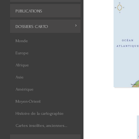
PUBLICATIONS
DOSSIERS CARTO
Monde
Europe
Afrique
Asie
Amérique
Moyen-Orient
Histoire de la cartographie
Cartes insolites, anciennes...