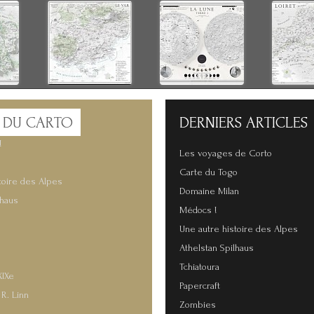
 DU CARTO
DERNIERS
ARTICLES
!
Les voyages de Corto
Carte du Togo
toire des Alpes
Domaine Milan
lhaus
Médocs !
Une autre histoire des Alpes
Athelstan Spilhaus
Tchiatoura
XIXe
Papercraft
 R. Linn
Zombies