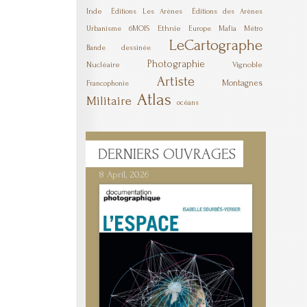
Inde
Éditions Les Arènes
Éditions des Arènes
6MOIS
Ethnie
Mafia
Urbanisme
Europe
Métro
LeCartographe
Bande dessinée
Photographie
Nucléaire
Vignoble
Artiste
Montagnes
Francophonie
Atlas
Militaire
océans
DERNIERS
OUVRAGES
8 April, 2026