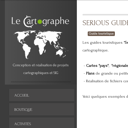
SERIOUS GUID
Guide touristique
Les guides touristiques "
S
cartographique.
Conception et réalisation de projets
-
Cartes "pays"
,
"régionale
cartographiques et SIG
-
Plans
de grande ou petite 
- Réalisation de fichiers co
ACCUEIL
Voici quelques exemples de
BOUTIQUE
ACTIVITÉS