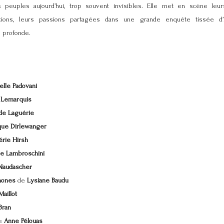
s peuples aujourd’hui, trop souvent invisibles. Elle met en scène leur
éations, leurs passions partagées dans une grande enquête tissée d’hi
e profonde.
elle Padovani
 Lemarquis
de Laguérie
que Dirlewanger
érie Hirsh
e Lambroschini
Naudascher
hones
de
Lysiane Baudu
aillot
Bran
e
Anne Pélouas