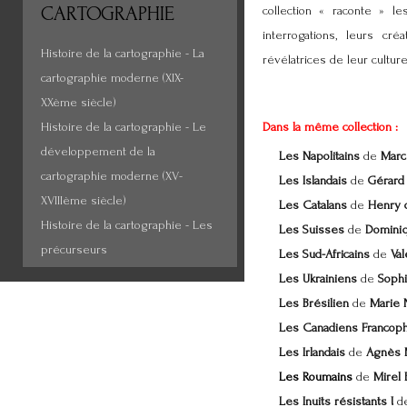
CARTOGRAPHIE
collection « raconte » le
interrogations, leurs cr
Histoire de la cartographie - La
révélatrices de leur cultur
cartographie moderne (XIX-
XXème siècle)
Histoire de la cartographie - Le
Dans la même collection
:
développement de la
Les Napolitains
de
Marc
cartographie moderne (XV-
Les Islandais
de
Gérard
XVIIIème siècle)
Les Catalans
de
Henry 
Histoire de la cartographie - Les
Les Suisses
de
Domini
précurseurs
Les Sud-Africains
de
Val
Les Ukrainiens
de
Sophi
Les Brésilien
de
Marie 
Les Canadiens Francop
Les Irlandais
de
Agnès M
Les Roumains
de
Mirel 
Les Inuits résistants
!
d