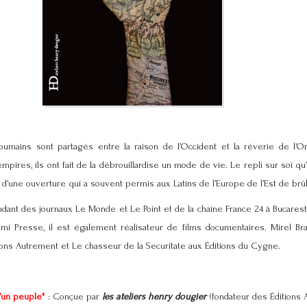
Roumains sont partagés entre la raison de l’Occident et la rêverie de l’Or
pires, ils ont fait de la débrouillardise un mode de vie. Le repli sur soi qu’
e d’une ouverture qui a souvent permis aux Latins de l’Europe de l’Est de brû
dant des journaux Le Monde et Le Point et de la chaîne France 24 à Bucarest
mi Presse, il est également réalisateur de films documentaires. Mirel Br
tions Autrement et Le chasseur de la Securitate aux Éditions du Cygne.
d’un peuple"
: Conçue par
les ateliers henry dougier
(fondateur des Éditions 