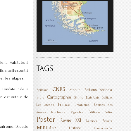
ient. Habitués à
TAGS
ils manifestent à
ler les étapes.
CNRS
. Fondateur de la
Éditions Karthala
Afrique
Spilhaus
Cartographie
an est auteur de
mers
Ethnie
États-Unis
Éditions
France
Les Arènes
Urbanisme
Éditions des
Nucléaire
Vignoble
Éditions Belin
Arènes
Poster
Revue XXI
Langue
Posters
Autrement), cette
Militaire
Histoire
Francophonie