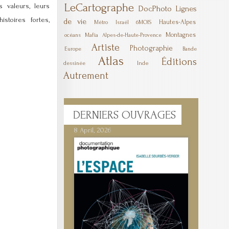
LeCartographe
s valeurs, leurs
DocPhoto
Lignes
stoires fortes,
de vie
Hautes-Alpes
6MOIS
Métro
Israël
Montagnes
Mafia
océans
Alpes-de-Haute-Provence
Artiste
Photographie
Europe
Bande
Atlas
Éditions
Inde
dessinée
Autrement
DERNIERS
OUVRAGES
8 April, 2026