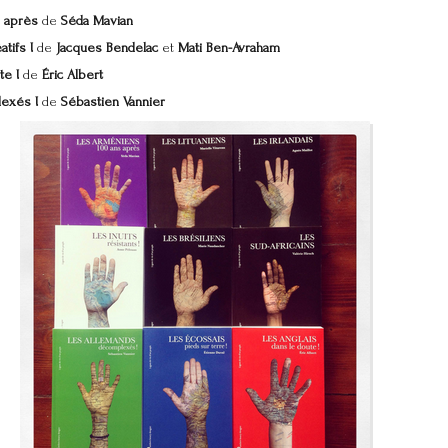
après
de
Séda Mavian
atifs
!
de
Jacques Bendelac
et
Mati Ben-Avraham
te !
de
Éric Albert
exés !
de
Sébastien Vannier