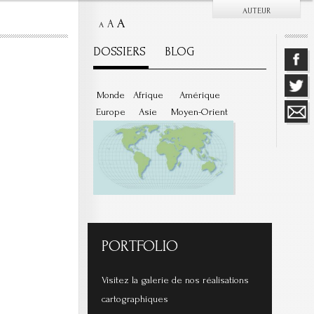
AUTEUR
A
A
A
DOSSIERS
BLOG
Monde
Afrique
Amérique
Europe
Asie
Moyen-Orient
PORTFOLIO
Visitez la galerie de nos réalisations
cartographiques