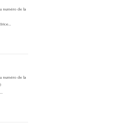
u numéro de la
rice...
u numéro de la
)
..