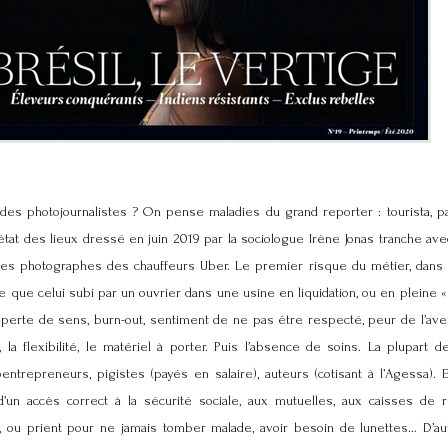
des photojournalistes ? On pense maladies du grand reporter : tourista, pa
L’état des lieux dressé en juin 2019 par la sociologue Irène Jonas tranche a
es photographes des chauffeurs Uber. Le premier risque du métier, dans 
que celui subi par un ouvrier dans une usine en liquidation, ou en pleine « 
perte de sens, burn-out, sentiment de ne pas être respecté, peur de l’aven
s, la flexibilité, le matériel à porter. Puis l’absence de soins. La plupart
entrepreneurs, pigistes (payés en salaire), auteurs (cotisant à l’Agessa). E
d’un accès correct à la sécurité sociale, aux mutuelles, aux caisses de re
t, ou prient pour ne jamais tomber malade, avoir besoin de lunettes… D’a