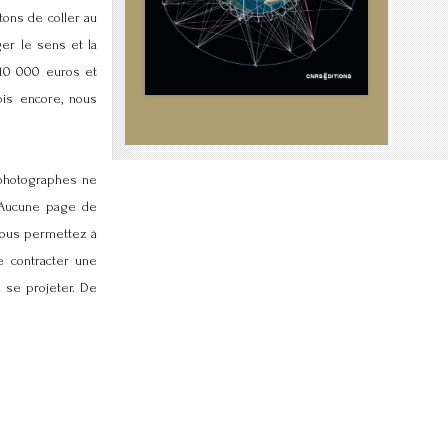
tons de coller au
er le sens et la
 10 000 euros et
ois encore, nous
 photographes ne
. Aucune page de
vous permettez à
e contracter une
à se projeter. De