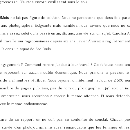
grossesse. D’autres encore vieillissent sans le sou.
6Mois
ne fait pas figure de solution. Nous ne paraissons que deux fois par 
 aux photographes. Exigeants mais humbles, nous savons que nous ne s
mais assez celui qui a passé un an, dix ans, une vie sur un sujet. Carolina A
il, travaille sur l’agrobusiness depuis six ans. Javier Alvarez a régulièrement
19, dans un squat de São Paulo.
engagement ? Comment rendre justice à leur travail ? C’est toute notre am
ne reposent sur aucun modèle économique. Nous primons la passion, le
s de vraiment les rétribuer. Nous payons honnêtement : autour de 2 500 eur
mbre de pages publiées, pas du nom du photographe. Qu’il soit un inco
ar américaine, nous accordons à chacun la même attention. Et nous défendo
 avec le même enthousiasme.
cture de ce rapport, on ne doit pas se contenter du constat. Chacun peu
 la survie d’un photojournalisme aussi remarquable que les femmes et l