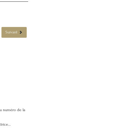
Suivant
u numéro de la
rice...