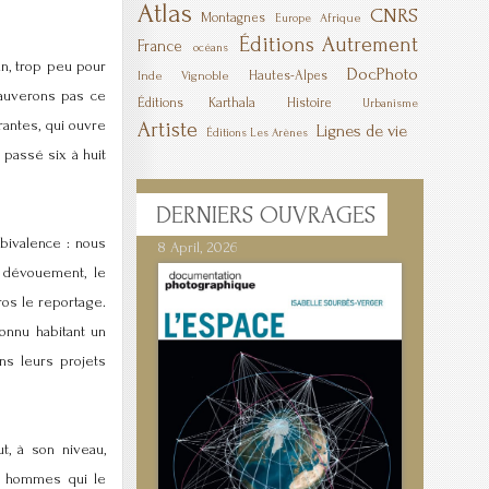
Atlas
CNRS
Montagnes
Afrique
Europe
Éditions Autrement
France
océans
an, trop peu pour
DocPhoto
Hautes-Alpes
Inde
Vignoble
auverons pas ce
Éditions Karthala
Histoire
Urbanisme
rantes, qui ouvre
Artiste
Lignes de vie
Éditions Les Arènes
 passé six à huit
DERNIERS
OUVRAGES
bivalence : nous
8 April, 2026
 dévouement, le
os le reportage.
nnu habitant un
ns leurs projets
t, à son niveau,
es hommes qui le