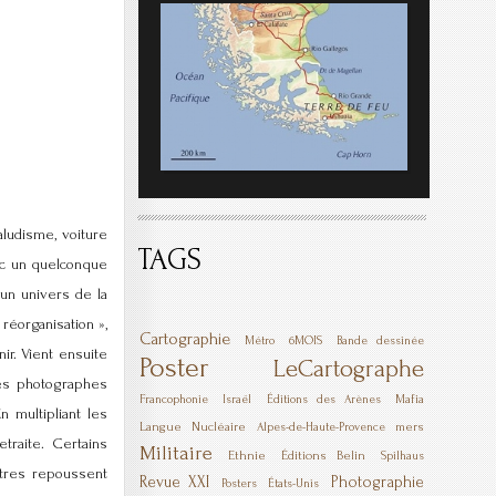
ludisme, voiture
TAGS
vec un quelconque
un univers de la
réorganisation »,
Cartographie
6MOIS
Métro
Bande dessinée
ir. Vient ensuite
Poster
LeCartographe
 des photographes
Mafia
Francophonie
Israël
Éditions des Arènes
n multipliant les
Langue
Nucléaire
mers
Alpes-de-Haute-Provence
traite. Certains
Militaire
Ethnie
Éditions Belin
Spilhaus
utres repoussent
Revue XXI
Photographie
Posters
États-Unis