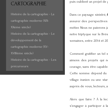
puis oublient un projet de 
CARTOGRAPHIE
Histoire de la cartographie - La
Dans ce paysage sinistré,
cartographie moderne (XIX-
assurer des perspectives
XXème siècle)
métier. Nous ne paierons ja
Histoire de la cartographie - Le
notre triptyque sur le Brés
développement de la
semaines, entre 2014 et 20
cartographie moderne (XV-
XVIIIème siècle)
Comment gratifier un tel 
Histoire de la cartographie - Les
aimons des projets qui 
précurseurs
courage, sans être capable
Cette somme dépend du no
village iranien ou une st
auprès de vous, lecteurs,
Alors que faire ? À la le
s’engager à participer à