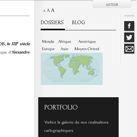
AUTEUR
A
A
A
DOSSIERS
BLOG
Monde
Afrique
Amérique
e
IS,
le XXI
siècle
Europe
Asie
Moyen-Orient
ique d'
Alexandre
PORTFOLIO
Visitez la galerie de nos réalisations
cartographiques