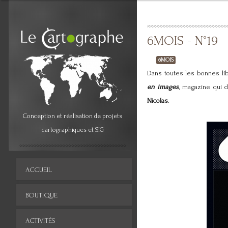
6MOIS - N°19
6MOIS
Dans toutes les bonnes li
en images
, magazine qui d
Nicolas
.
Conception et réalisation de projets
cartographiques et SIG
ACCUEIL
BOUTIQUE
ACTIVITÉS