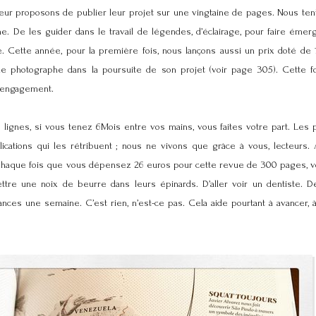
leur proposons de publier leur projet sur une vingtaine de pages. Nous ten
. De les guider dans le travail de légendes, d’éclairage, pour faire émerg
e. Cette année, pour la première fois, nous lançons aussi un prix doté de
 photographe dans la poursuite de son projet (voir page 305). Cette f
l’engagement.
s lignes, si vous tenez 6Mois entre vos mains, vous faites votre part. Les
ications qui les rétribuent ; nous ne vivons que grâce à vous, lecteurs
 Chaque fois que vous dépensez 26 euros pour cette revue de 300 pages, 
tre une noix de beurre dans leurs épinards. D’aller voir un dentiste. D
ances une semaine. C’est rien, n’est-ce pas. Cela aide pourtant à avancer, 