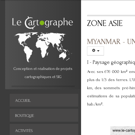
ZONE ASIE
MYANMAR - UN
I - Paysage géographiq
Conception et réalisation de projets
Avec ses 676 000 km² envir
cartographiques et SIG
plus du 1/3 des terres. L'U
km, des sommets pré-hima
estimations de sa populati
ACCUEIL
hab./km².
BOUTIQUE
ACTIVITÉS