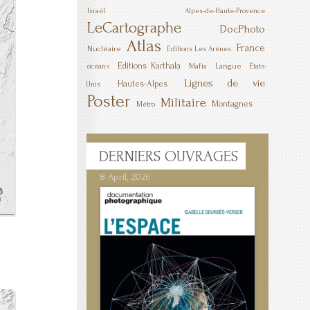
Israël
Alpes-de-Haute-Provence
LeCartographe
DocPhoto
Atlas
France
Nucléaire
Éditions Les Arènes
Éditions Karthala
Mafia
Langue
océans
États-
Lignes de vie
Hautes-Alpes
Unis
Poster
Militaire
Montagnes
Métro
DERNIERS
OUVRAGES
8 April, 2026