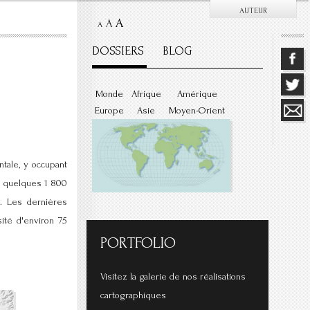
AUTEUR
A
A
A
DOSSIERS
BLOG
Monde
Afrique
Amérique
Europe
Asie
Moyen-Orient
ntale, y occupant
ur quelques 1 800
. Les dernières
ité d'environ 75
PORTFOLIO
Visitez la galerie de nos réalisations
cartographiques