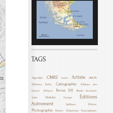
TAGS
Artiste
CNRS
Vignoble
mers
6MOIS
Cartographie
Éditions Belin
Éditions des
Revue XXI
Afrique
Arènes
Bande dessinée
Éditions
Histoire
Inde
Europe
Autrement
Ethnie
Spilhaus
Photographie
Posters
Urbanisme
Francophonie