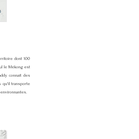
rritoire dont 100
eul le Mékong est
addy connaît des
 qu'il transporte
 environnantes.