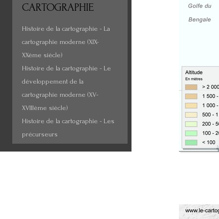
CARTOGRAPHIE
Histoire de la cartographie - La
cartographie moderne (XIX-
XXème siècle)
Histoire de la cartographie - Le
développement de la
cartographie moderne (XV-
XVIIIème siècle)
Histoire de la cartographie - Les
précurseurs