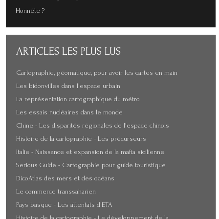
Honnête ?
ARTICLES
LES PLUS LUS
Cartographie, géomatique, pour avoir les cartes en main
Les bidonvilles dans l'espace urbain
La représentation cartographique du métro
Les essais nucléaires dans le monde
Chine - Les disparités régionales de l'espace chinois
Histoire de la cartographie - Les précurseurs
Italie - Naissance et expansion de la mafia sicilienne
Serious Guide - Cartographie pour guide touristique
DicoAtlas des mers et des océans
Le commerce transsaharien
Pays basque - Les attentats d'ETA
Histoire de la cartographie - Le développement de la