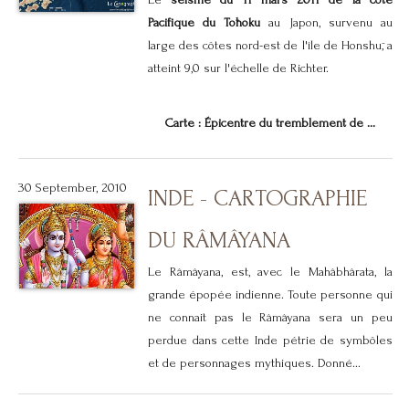
Le
séisme du 11 mars 2011 de la côte
Pacifique du Tōhoku
au Japon, survenu au
large des côtes nord-est de l'île de Honshū, a
atteint 9,0 sur l'échelle de Richter.
Carte : Épicentre du tremblement de ...
30 September, 2010
INDE - CARTOGRAPHIE
DU RÂMÂYANA
Le Râmâyana, est, avec le Mahâbhârata, la
grande épopée indienne. Toute personne qui
ne connait pas le Râmâyana sera un peu
perdue dans cette Inde pétrie de symbôles
et de personnages mythiques. Donné...