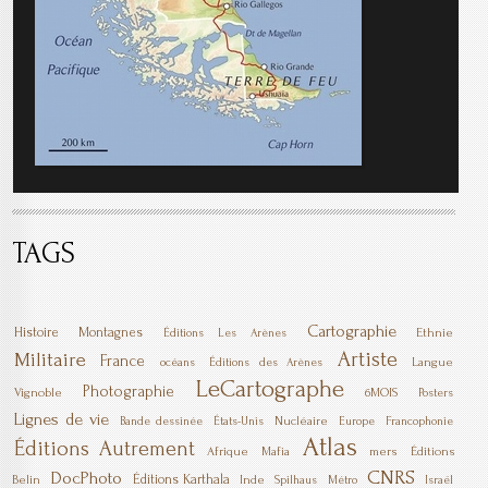
TAGS
Cartographie
Histoire
Montagnes
Ethnie
Éditions Les Arènes
Artiste
Militaire
France
Langue
océans
Éditions des Arènes
LeCartographe
Photographie
Vignoble
6MOIS
Posters
Lignes de vie
Nucléaire
Bande dessinée
États-Unis
Europe
Francophonie
Atlas
Éditions Autrement
Afrique
Mafia
mers
Éditions
CNRS
DocPhoto
Éditions Karthala
Belin
Inde
Spilhaus
Métro
Israël