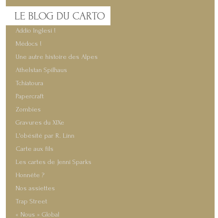
LE
BLOG DU CARTO
Addio Inglesi !
Médocs !
Une autre histoire des Alpes
Athelstan Spilhaus
Tchiatoura
Papercraft
Zombies
Gravures du XIXe
L'obésité par R. Linn
Carte aux fils
Les cartes de Jenni Sparks
Honnête ?
Nos assiettes
Trap Street
« Nous » Global