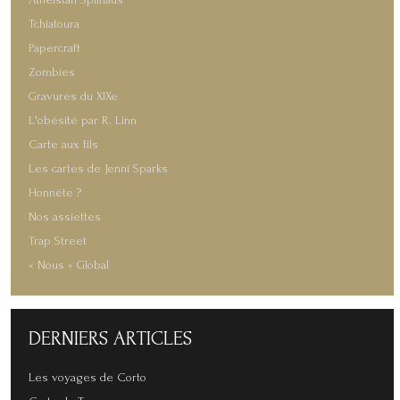
Tchiatoura
Papercraft
Zombies
Gravures du XIXe
L'obésité par R. Linn
Carte aux fils
Les cartes de Jenni Sparks
Honnête ?
Nos assiettes
Trap Street
« Nous » Global
DERNIERS
ARTICLES
Les voyages de Corto