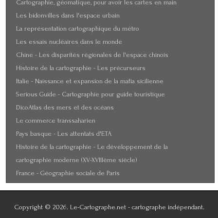
Cartographie, géomatique, pour avoir les cartes en main
Les bidonvilles dans l'espace urbain
La représentation cartographique du métro
Les essais nucléaires dans le monde
Chine - Les disparités régionales de l'espace chinois
Histoire de la cartographie - Les précurseurs
Italie - Naissance et expansion de la mafia sicilienne
Serious Guide - Cartographie pour guide touristique
DicoAtlas des mers et des océans
Le commerce transsaharien
Pays basque - Les attentats d'ETA
Histoire de la cartographie - Le développement de la
cartographie moderne (XV-XVIIIème siècle)
France - Géographie sociale de Paris
Copyright © 2026. Le-Cartographe.net - cartographe indépendant.