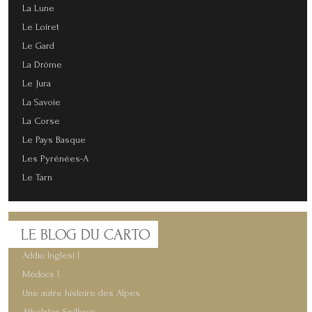
La Lune
Le Loiret
Le Gard
La Drôme
Le Jura
La Savoie
La Corse
Le Pays Basque
Les Pyrénées-A
Le Tarn
LE
BLOG DU CARTO
Addio Inglesi !
Médocs !
Une autre histoire des Alpes
Athelstan Spilhaus