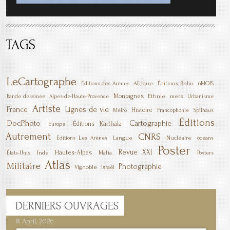
TAGS
LeCartographe
Afrique
Éditions Belin
6MOIS
Éditions des Arènes
Montagnes
Ethnie
mers
Bande dessinée
Alpes-de-Haute-Provence
Urbanisme
Artiste
Lignes de vie
France
Histoire
Métro
Francophonie
Spilhaus
Éditions
DocPhoto
Cartographie
Éditions Karthala
Europe
Autrement
CNRS
Langue
Nucléaire
Éditions Les Arènes
océans
Poster
Revue XXI
Hautes-Alpes
Inde
Mafia
États-Unis
Posters
Atlas
Militaire
Photographie
Vignoble
Israël
DERNIERS
OUVRAGES
8 April, 2026
7 April, 2026
1 March, 2026
23 December, 2025
9 December, 2025
6 October, 2025
5 April, 2025
17 March, 2025
11 January, 2025
10 January, 2025