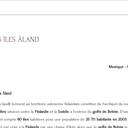
S ÎLES ÅLAND
Musique : A
es Åland
:
land]) forment un territoire autonome finlandais constitué de l'archipel du
îles
situées entre la
Finlande
et la
Suède
, à l'entrée du
golfe de Botnie
. D'un
ipel compte
80 îles
habitées pour une population de
26 711 habitants en 2005
l est relié à la
Finlande
par une chaîne d'îlots alors que le
golfe de Botnie
le