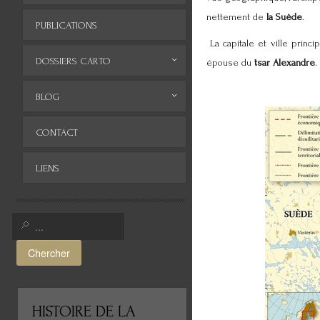
nettement de
la Suède
.
PUBLICATIONS
La capitale et ville princip
DOSSIERS CARTO
épouse du
tsar Alexandre
.
Monde
BLOG
Europe
Archives
CONTACT
Afrique
LIENS
Asie
Amérique
Moyen-Orient
Chercher
Histoire de la cartographie
Cartes insolites, anciennes...
HISTOIRE
DE LA