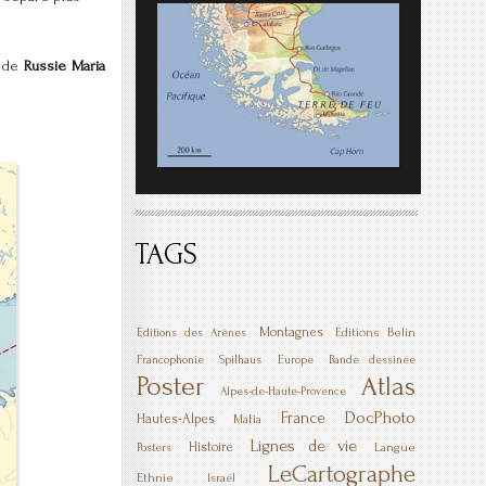
e de
Russie Maria
TAGS
Montagnes
Éditions Belin
Éditions des Arènes
Francophonie
Spilhaus
Europe
Bande dessinée
Poster
Atlas
Alpes-de-Haute-Provence
DocPhoto
France
Hautes-Alpes
Mafia
Lignes de vie
Histoire
Langue
Posters
LeCartographe
Ethnie
Israël