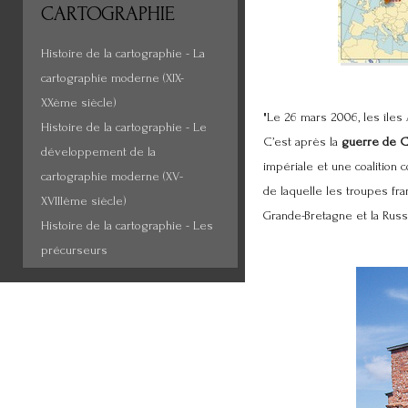
CARTOGRAPHIE
Histoire de la cartographie - La
cartographie moderne (XIX-
XXème siècle)
"Le 26 mars 2006, les îles 
Histoire de la cartographie - Le
C’est après la
guerre de C
développement de la
impériale et une coalition 
cartographie moderne (XV-
de laquelle les troupes fra
XVIIIème siècle)
Grande-Bretagne et la Russie
Histoire de la cartographie - Les
précurseurs