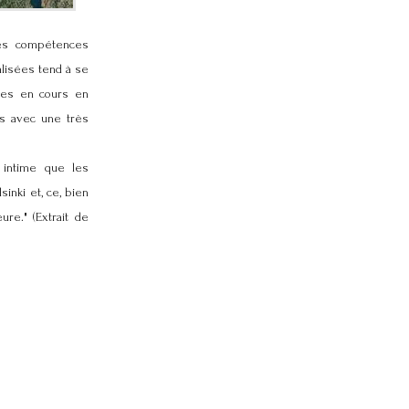
les compétences
alisées tend à se
ques en cours en
is avec une très
i intime que les
inki et, ce, bien
re." (Extrait de