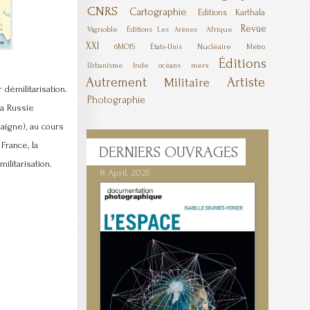
CNRS
Cartographie
Éditions Karthala
Revue
Vignoble
Afrique
Éditions Les Arènes
XXI
6MOIS
Nucléaire
États-Unis
Métro
Éditions
Inde
mers
Urbanisme
océans
Autrement
Artiste
Militaire
démilitarisation.
Photographie
la Russie
aigne), au cours
France, la
DERNIERS
OUVRAGES
ilitarisation.
8 April, 2026