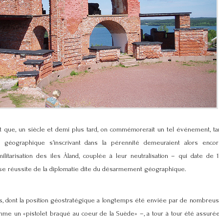
 que, un siècle et demi plus tard, on commémorerait un tel événement, t
géographique s’inscrivant dans la pérennité demeuraient alors enc
militarisation des îles Åland, couplée à leur neutralisation – qui date de
se réussite de la diplomatie dite du désarmement géographique.
es, dont la position géostratégique a longtemps été enviée par de nombreu
me un «pistolet braqué au coeur de la Suède» –, a tour à tour été assurée 