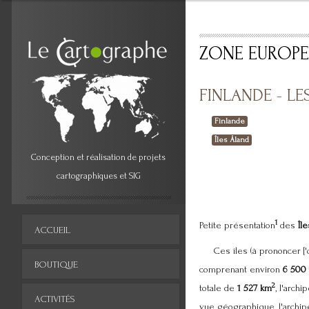
ZONE EUROPE
FINLANDE - LE
Finlande
Îles Åland
Conception et réalisation de projets
cartographiques et SIG
1
Petite présentation
des
Îl
ACCUEIL
Ces îles (à prononcer ['oː
BOUTIQUE
comprenant environ
6 500 
2
totale de
1 527 km
, l'arch
ACTIVITÉS
vue géographique, l'archipe