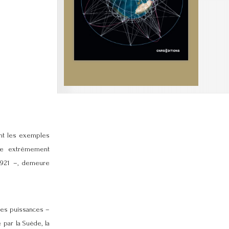
ant les exemples
ore extrêmement
 1921 –, demeure
ses puissances –
par la Suède, la