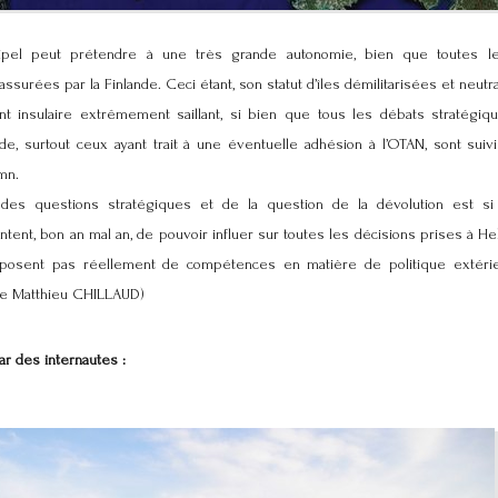
rchipel peut prétendre à une très grande autonomie, bien que toutes 
ssurées par la Finlande. Ceci étant, son statut d’îles démilitarisées et neutr
t insulaire extrêmement saillant, si bien que tous les débats stratégi
, surtout ceux ayant trait à une éventuelle adhésion à l’OTAN, sont suiv
mn.
nt des questions stratégiques et de la question de la dévolution est s
tent, bon an mal an, de pouvoir influer sur toutes les décisions prises à Hels
sposent pas réellement de compétences en matière de politique extérieu
 de Matthieu CHILLAUD)
r des internautes :