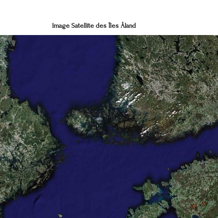
Image Satellite des
Î
les Åland