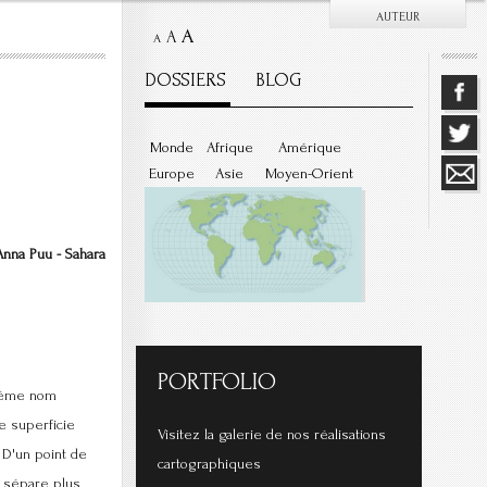
AUTEUR
A
A
A
DOSSIERS
BLOG
Monde
Afrique
Amérique
Europe
Asie
Moyen-Orient
nna Puu - Sahara
PORTFOLIO
 même nom
e superficie
Visitez la galerie de nos réalisations
. D'un point de
cartographiques
 sépare plus