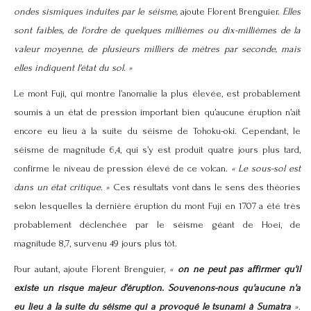
ondes sismiques induites par le séisme,
ajoute Florent Brenguier.
Elles
sont faibles, de l'ordre de quelques millièmes ou dix-millièmes de la
valeur moyenne, de plusieurs milliers de mètres par seconde, mais
elles indiquent l'état du sol. »
Le mont Fuji, qui montre l’anomalie la plus élevée, est probablement
soumis à un état de pression important bien qu’aucune éruption n’ait
encore eu lieu à la suite du séisme de Tohoku-oki. Cependant, le
séisme de
magnitude
6,4, qui s’y est produit quatre jours plus tard,
confirme le niveau de pression élevé de ce
volcan
.
« Le sous-sol est
dans un état critique. »
Ces résultats vont dans le sens des théories
selon lesquelles la dernière éruption du mont Fuji en 1707 a été très
probablement déclenchée par le séisme géant de Hoei, de
magnitude 8,7, survenu 49 jours plus tôt.
Pour autant, ajoute Florent Brenguier,
«
on ne peut pas affirmer qu'il
existe un risque majeur d'éruption. Souvenons-nous qu'aucune n'a
eu lieu à la suite du séisme qui a provoqué le
tsunami à Sumatra
»
.