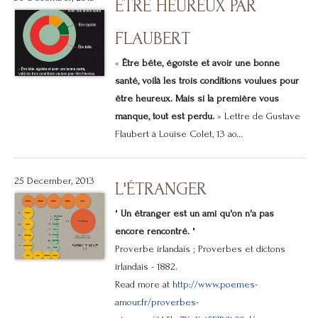
ÊTRE HEUREUX PAR
FLAUBERT
«
Être bête, égoïste et avoir une bonne
santé, voilà les trois conditions voulues pour
être heureux. Mais si la première vous
manque, tout est perdu.
» Lettre de Gustave
Flaubert à Louise Colet, 13 ao...
25 December, 2013
L'ÉTRANGER
"
Un étranger est un ami qu'on n'a pas
encore rencontré.
"
Proverbe
irlandais
; Proverbes et dictons
irlandais - 1882.
Read more at
http://www.poemes-
amour.fr/proverbes-