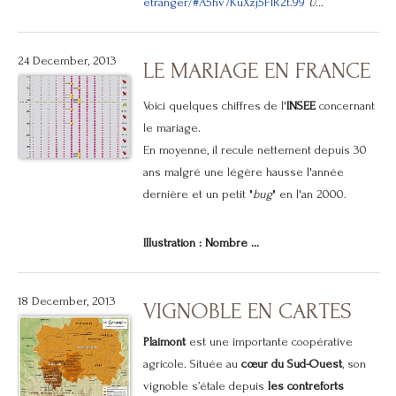
etranger/#A5hv7KuXzj5FlR2t.99
U...
24 December, 2013
LE MARIAGE EN FRANCE
Voici quelques chiffres de l'
INSEE
concernant
le mariage.
En moyenne, il recule nettement depuis 30
ans malgré une légère hausse l'année
dernière et un petit "
bug
" en l'an 2000.
Illustration : Nombre ...
18 December, 2013
VIGNOBLE EN CARTES
Plaimont
est une importante coopérative
agricole. Située au
cœur du Sud-Ouest
, son
vignoble s’étale depuis
les contreforts